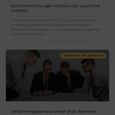
Een interim manager inzetten voor duurzame
logistiek
De druk op de keten neemt toe: CO₂-reductie, strengere
wetgeving en klanten die transparantie verwachten.
Bedrijven willen versnellen, maar stuiten vaak op dezelfde
bottlenecks: schaarse
BANEN EN OPLEIDINGEN
Detacheringsbureaus onder druk: flexmarkt