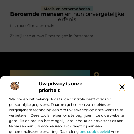
Media en beroemdheden
Beroemde mensen
en hun onvergetelijke
erfenis
Instructiefilm laten maken
Zakelijk een cursus Frans volgen in Rotterdam
Main Links
Linkjes kopen: slimme SEO-tactiek of digitale valkuil?
Uw privacy is onze
Bericht categorie
prioriteit
We vinden het belangrijk dat u de controle heeft over uw
persoonlijke gegevens. Daarom gebruiken we cookies en
vergelijkbare technologieën om uw ervaring op onze website te
verbeteren. Deze tools helpen ons te begrijpen hoe u de website
gebruikt en maken het mogelijk om inhoud en advertenties aan
te passen aan uw voorkeuren. Dit draagt bij aan een
gepersonaliseerde ervaring. Raadpleeg
ons cookiebeleid
voor