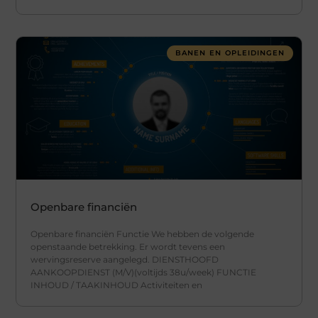
BANEN EN OPLEIDINGEN
Openbare financiën
Openbare financiën Functie We hebben de volgende
openstaande betrekking. Er wordt tevens een
wervingsreserve aangelegd. DIENSTHOOFD
AANKOOPDIENST (M/V)(voltijds 38u/week) FUNCTIE
INHOUD / TAAKINHOUD Activiteiten en