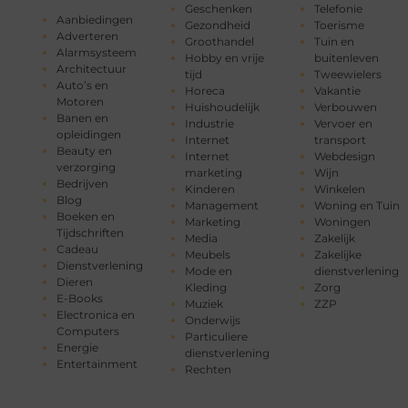
Geschenken
Telefonie
Aanbiedingen
Gezondheid
Toerisme
Adverteren
Groothandel
Tuin en
Alarmsysteem
Hobby en vrije
buitenleven
Architectuur
tijd
Tweewielers
Auto’s en
Horeca
Vakantie
Motoren
Huishoudelijk
Verbouwen
Banen en
Industrie
Vervoer en
opleidingen
Internet
transport
Beauty en
Internet
Webdesign
verzorging
marketing
Wijn
Bedrijven
Kinderen
Winkelen
Blog
Management
Woning en Tuin
Boeken en
Marketing
Woningen
Tijdschriften
Media
Zakelijk
Cadeau
Meubels
Zakelijke
Dienstverlening
Mode en
dienstverlening
Dieren
Kleding
Zorg
E-Books
Muziek
ZZP
Electronica en
Onderwijs
Computers
Particuliere
Energie
dienstverlening
Entertainment
Rechten