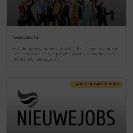
Coördinator
Introductie Volgens het Universitair Besluit van de Unie van
3 mei 2019 werd de bijlage bij het Koninklijk Besluit van 23
oktober 1964 gewijzigd om
BANEN EN OPLEIDINGEN