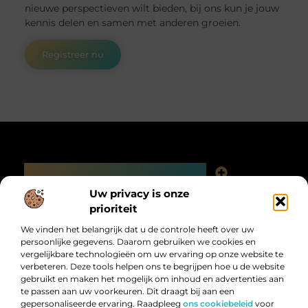
nieuwe perspectieven wilt bieden, bij ons kun je jouw
kennis delen en samen met anderen groeien.
Registreer nu
Main Links
Linkjes kopen: slimme SEO-tactiek of digitale valkuil?
Uw privacy is onze
Bericht categorie
prioriteit
We vinden het belangrijk dat u de controle heeft over uw
persoonlijke gegevens. Daarom gebruiken we cookies en
vergelijkbare technologieën om uw ervaring op onze website te
verbeteren. Deze tools helpen ons te begrijpen hoe u de website
gebruikt en maken het mogelijk om inhoud en advertenties aan
te passen aan uw voorkeuren. Dit draagt bij aan een
gepersonaliseerde ervaring. Raadpleeg
ons cookiebeleid
voor