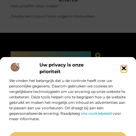
Instructiefilm laten maken
Zakelijk een cursus Frans volgen in Rotterdam
Main Links
Linkjes kopen: slimme SEO-tactiek of digitale valkuil?
Uw privacy is onze
Bericht categorie
prioriteit
We vinden het belangrijk dat u de controle heeft over uw
persoonlijke gegevens. Daarom gebruiken we cookies en
vergelijkbare technologieën om uw ervaring op onze website te
verbeteren. Deze tools helpen ons te begrijpen hoe u de website
gebruikt en maken het mogelijk om inhoud en advertenties aan
te passen aan uw voorkeuren. Dit draagt bij aan een
gepersonaliseerde ervaring. Raadpleeg
ons cookiebeleid
voor
Digitalk.nl – Ontdek, leer en praat mee!
meer informatie.
Laat je inspireren, vergroot je kennis en deel je ideeën met anderen in
onze levendige community.