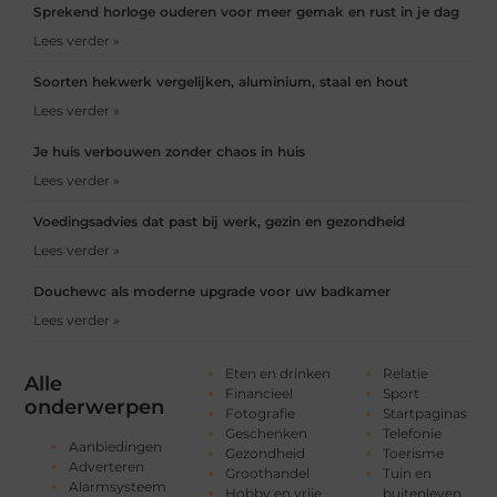
Sprekend horloge ouderen voor meer gemak en rust in je dag
Lees verder »
Soorten hekwerk vergelijken, aluminium, staal en hout
Lees verder »
Je huis verbouwen zonder chaos in huis
Lees verder »
Voedingsadvies dat past bij werk, gezin en gezondheid
Lees verder »
Douchewc als moderne upgrade voor uw badkamer
Lees verder »
Eten en drinken
Relatie
Alle
Financieel
Sport
onderwerpen
Fotografie
Startpaginas
Geschenken
Telefonie
Aanbiedingen
Gezondheid
Toerisme
Adverteren
Groothandel
Tuin en
Alarmsysteem
Hobby en vrije
buitenleven