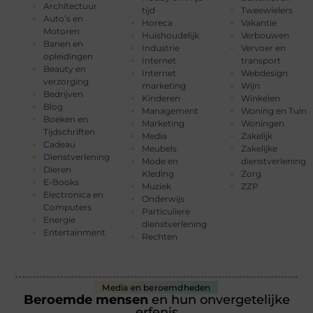
Architectuur
tijd
Tweewielers
Auto’s en
Horeca
Vakantie
Motoren
Huishoudelijk
Verbouwen
Banen en
Industrie
Vervoer en
opleidingen
Internet
transport
Beauty en
Internet
Webdesign
verzorging
marketing
Wijn
Bedrijven
Kinderen
Winkelen
Blog
Management
Woning en Tuin
Boeken en
Marketing
Woningen
Tijdschriften
Media
Zakelijk
Cadeau
Meubels
Zakelijke
Dienstverlening
Mode en
dienstverlening
Dieren
Kleding
Zorg
E-Books
Muziek
ZZP
Electronica en
Onderwijs
Computers
Particuliere
Energie
dienstverlening
Entertainment
Rechten
Media en beroemdheden
Beroemde mensen
en hun onvergetelijke
erfenis