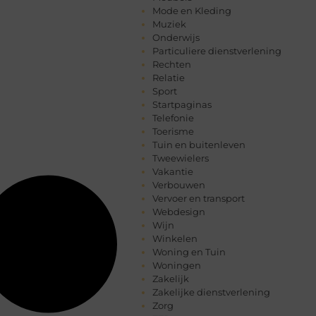
Mode en Kleding
Muziek
Onderwijs
Particuliere dienstverlening
Rechten
Relatie
Sport
Startpaginas
Telefonie
Toerisme
Tuin en buitenleven
Tweewielers
Vakantie
Verbouwen
Vervoer en transport
Webdesign
Wijn
Winkelen
Woning en Tuin
Woningen
Zakelijk
Zakelijke dienstverlening
Zorg