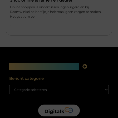
Shop online je ramen en deuren
Online shoppen is ondertussen ingeburgerd en bij
Raamwinkel.be hoef je je helemaal geen zorgen te maken.
Het gaat om een
...
Main Links
Linkjes kopen: slimme SEO-tactiek of digitale valkuil?
Bericht categorie