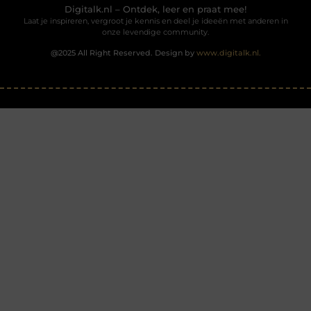
Digitalk.nl – Ontdek, leer en praat mee!
Laat je inspireren, vergroot je kennis en deel je ideeën met anderen in
onze levendige community.
@2025 All Right Reserved. Design by
www.digitalk.nl.