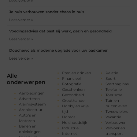
Lees verder »
Je huis verbouwen zonder chaos in huis
Lees verder »
Voedingsadvies dat past bij werk, gezin en gezondheid
Lees verder »
Douchewc als moderne upgrade voor uw badkamer
Lees verder »
Eten en drinken
Relatie
Alle
Financieel
Sport
onderwerpen
Fotografie
Startpaginas
Geschenken
Telefonie
Aanbiedingen
Gezondheid
Toerisme
Adverteren
Groothandel
Tuin en
Alarmsysteem
Hobby en vrije
buitenleven
Architectuur
tijd
Tweewielers
Auto’s en
Horeca
Vakantie
Motoren
Huishoudelijk
Verbouwen
Banen en
Industrie
Vervoer en
opleidingen
Internet
transport