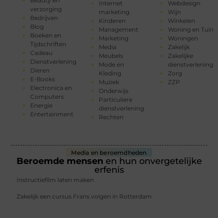
Beauty en
Internet
Webdesign
verzorging
marketing
Wijn
Bedrijven
Kinderen
Winkelen
Blog
Management
Woning en Tuin
Boeken en
Marketing
Woningen
Tijdschriften
Media
Zakelijk
Cadeau
Meubels
Zakelijke
Dienstverlening
Mode en
dienstverlening
Dieren
Kleding
Zorg
E-Books
Muziek
ZZP
Electronica en
Onderwijs
Computers
Particuliere
Energie
dienstverlening
Entertainment
Rechten
Media en beroemdheden
Beroemde mensen
en hun onvergetelijke
erfenis
Instructiefilm laten maken
Zakelijk een cursus Frans volgen in Rotterdam