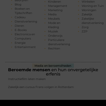
Bedrijven
Kinderen
Winkelen
Blog
Management
Woning en Tuin
Boeken en
Marketing
Woningen
Tijdschriften
Media
Zakelijk
Cadeau
Meubels
Zakelijke
Dienstverlening
Mode en
dienstverlening
Dieren
Kleding
Zorg
E-Books
Muziek
ZZP
Electronica en
Onderwijs
Computers
Particuliere
Energie
dienstverlening
Entertainment
Rechten
Media en beroemdheden
Beroemde mensen
en hun onvergetelijke
erfenis
Instructiefilm laten maken
Zakelijk een cursus Frans volgen in Rotterdam