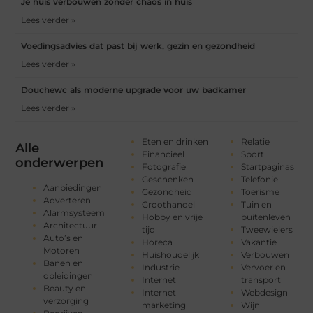
Je huis verbouwen zonder chaos in huis
Lees verder »
Voedingsadvies dat past bij werk, gezin en gezondheid
Lees verder »
Douchewc als moderne upgrade voor uw badkamer
Lees verder »
Eten en drinken
Relatie
Alle
Financieel
Sport
onderwerpen
Fotografie
Startpaginas
Geschenken
Telefonie
Aanbiedingen
Gezondheid
Toerisme
Adverteren
Groothandel
Tuin en
Alarmsysteem
Hobby en vrije
buitenleven
Architectuur
tijd
Tweewielers
Auto’s en
Horeca
Vakantie
Motoren
Huishoudelijk
Verbouwen
Banen en
Industrie
Vervoer en
opleidingen
Internet
transport
Beauty en
Internet
Webdesign
verzorging
marketing
Wijn