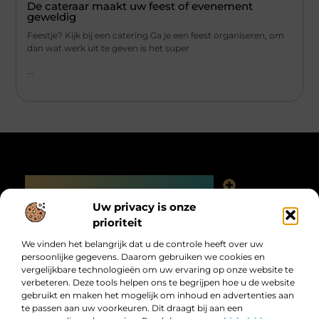
De cateraar maakt uw feest of evenement
geweldig
Feestje? Kijk bij een catering Ga je een feest organiseren, om
dan wat werk uit te geven is het super
...
Main Links
Linkjes kopen: slimme SEO-tactiek of digitale valkuil?
Uw privacy is onze
Bericht categorie
prioriteit
We vinden het belangrijk dat u de controle heeft over uw
persoonlijke gegevens. Daarom gebruiken we cookies en
vergelijkbare technologieën om uw ervaring op onze website te
verbeteren. Deze tools helpen ons te begrijpen hoe u de website
gebruikt en maken het mogelijk om inhoud en advertenties aan
te passen aan uw voorkeuren. Dit draagt bij aan een