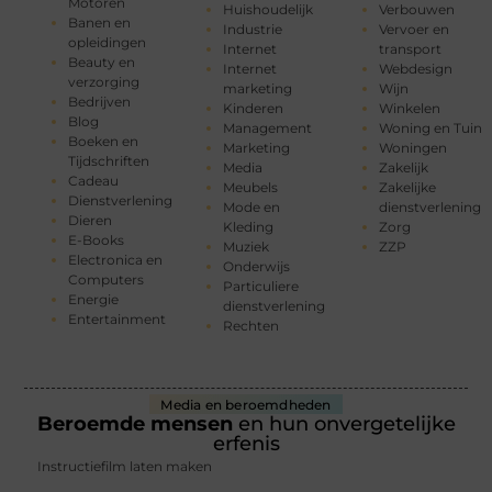
Motoren
Huishoudelijk
Verbouwen
Banen en
Industrie
Vervoer en
opleidingen
Internet
transport
Beauty en
Internet
Webdesign
verzorging
marketing
Wijn
Bedrijven
Kinderen
Winkelen
Blog
Management
Woning en Tuin
Boeken en
Marketing
Woningen
Tijdschriften
Media
Zakelijk
Cadeau
Meubels
Zakelijke
Dienstverlening
Mode en
dienstverlening
Dieren
Kleding
Zorg
E-Books
Muziek
ZZP
Electronica en
Onderwijs
Computers
Particuliere
Energie
dienstverlening
Entertainment
Rechten
Media en beroemdheden
Beroemde mensen
en hun onvergetelijke
erfenis
Instructiefilm laten maken