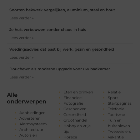
Soorten hekwerk vergelijken, aluminium, staal en hout
Lees verder »
Je huis verbouwen zonder chaos in huis
Lees verder »
Voedingsadvies dat past bij werk, gezin en gezondheid
Lees verder »
Douchewc als moderne upgrade voor uw badkamer
Lees verder »
Eten en drinken
Relatie
Alle
Financieel
Sport
onderwerpen
Fotografie
Startpaginas
Geschenken
Telefonie
Aanbiedingen
Gezondheid
Toerisme
Adverteren
Groothandel
Tuin en
Alarmsysteem
Hobby en vrije
buitenleven
Architectuur
tijd
Tweewielers
Auto’s en
Horeca
Vakantie