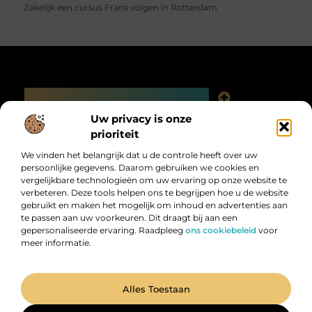
Zakelijk een cursus Frans volgen in Rotterdam
Main Links
Linkjes kopen: slimme SEO-tactiek of digitale valkuil?
Uw privacy is onze
Bericht categorie
prioriteit
We vinden het belangrijk dat u de controle heeft over uw
persoonlijke gegevens. Daarom gebruiken we cookies en
vergelijkbare technologieën om uw ervaring op onze website te
verbeteren. Deze tools helpen ons te begrijpen hoe u de website
gebruikt en maken het mogelijk om inhoud en advertenties aan
te passen aan uw voorkeuren. Dit draagt bij aan een
gepersonaliseerde ervaring. Raadpleeg
ons cookiebeleid
voor
meer informatie.
Digitalk.nl – Ontdek, leer en praat mee!
Laat je inspireren, vergroot je kennis en deel je ideeën met anderen in
onze levendige community.
@2025 All Right Reserved. Design by
www.digitalk.nl.
Alles Toestaan