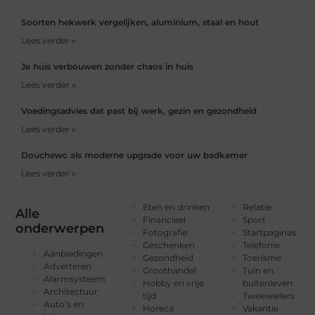
Soorten hekwerk vergelijken, aluminium, staal en hout
Lees verder »
Je huis verbouwen zonder chaos in huis
Lees verder »
Voedingsadvies dat past bij werk, gezin en gezondheid
Lees verder »
Douchewc als moderne upgrade voor uw badkamer
Lees verder »
Eten en drinken
Relatie
Alle
Financieel
Sport
onderwerpen
Fotografie
Startpaginas
Geschenken
Telefonie
Aanbiedingen
Gezondheid
Toerisme
Adverteren
Groothandel
Tuin en
Alarmsysteem
Hobby en vrije
buitenleven
Architectuur
tijd
Tweewielers
Auto’s en
Horeca
Vakantie