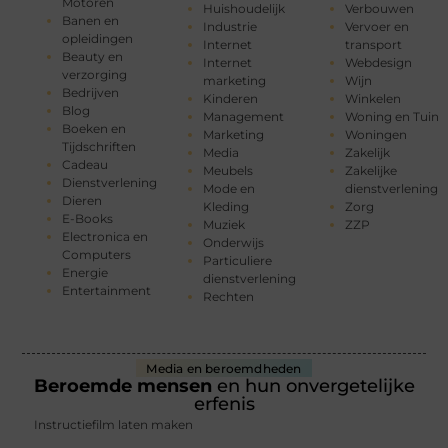
Motoren
Huishoudelijk
Verbouwen
Banen en
Industrie
Vervoer en
opleidingen
Internet
transport
Beauty en
Internet
Webdesign
verzorging
marketing
Wijn
Bedrijven
Kinderen
Winkelen
Blog
Management
Woning en Tuin
Boeken en
Marketing
Woningen
Tijdschriften
Media
Zakelijk
Cadeau
Meubels
Zakelijke
Dienstverlening
Mode en
dienstverlening
Dieren
Kleding
Zorg
E-Books
Muziek
ZZP
Electronica en
Onderwijs
Computers
Particuliere
Energie
dienstverlening
Entertainment
Rechten
Media en beroemdheden
Beroemde mensen
en hun onvergetelijke
erfenis
Instructiefilm laten maken