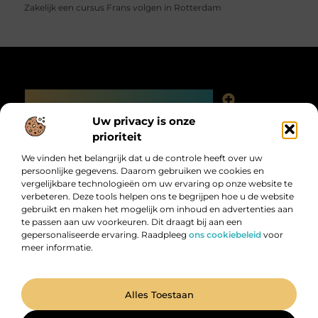
Zakelijk een cursus Frans volgen in Rotterdam
Main Links
Linkjes kopen: slimme SEO-tactiek of digitale valkuil?
Uw privacy is onze
Bericht categorie
prioriteit
We vinden het belangrijk dat u de controle heeft over uw
persoonlijke gegevens. Daarom gebruiken we cookies en
vergelijkbare technologieën om uw ervaring op onze website te
verbeteren. Deze tools helpen ons te begrijpen hoe u de website
gebruikt en maken het mogelijk om inhoud en advertenties aan
te passen aan uw voorkeuren. Dit draagt bij aan een
gepersonaliseerde ervaring. Raadpleeg
ons cookiebeleid
voor
meer informatie.
Digitalk.nl – Ontdek, leer en praat mee!
Laat je inspireren, vergroot je kennis en deel je ideeën met anderen in
onze levendige community.
@2025 All Right Reserved. Design by
www.digitalk.nl.
Alles Toestaan