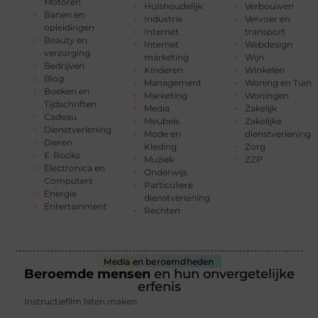
Motoren
Huishoudelijk
Verbouwen
Banen en
Industrie
Vervoer en
opleidingen
Internet
transport
Beauty en
Internet
Webdesign
verzorging
marketing
Wijn
Bedrijven
Kinderen
Winkelen
Blog
Management
Woning en Tuin
Boeken en
Marketing
Woningen
Tijdschriften
Media
Zakelijk
Cadeau
Meubels
Zakelijke
Dienstverlening
Mode en
dienstverlening
Dieren
Kleding
Zorg
E-Books
Muziek
ZZP
Electronica en
Onderwijs
Computers
Particuliere
Energie
dienstverlening
Entertainment
Rechten
Media en beroemdheden
Beroemde mensen
en hun onvergetelijke
erfenis
Instructiefilm laten maken