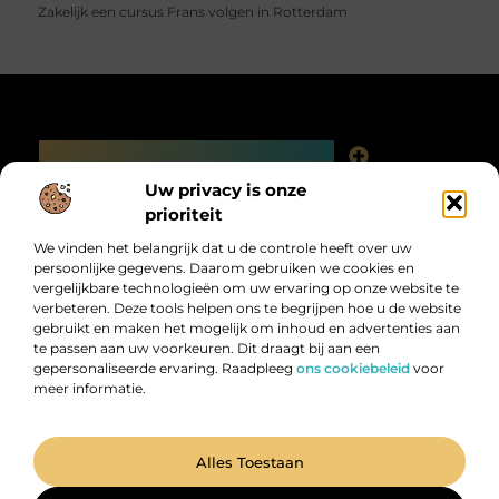
Zakelijk een cursus Frans volgen in Rotterdam
Main Links
Linkjes kopen: slimme SEO-tactiek of digitale valkuil?
Uw privacy is onze
Bericht categorie
prioriteit
We vinden het belangrijk dat u de controle heeft over uw
persoonlijke gegevens. Daarom gebruiken we cookies en
vergelijkbare technologieën om uw ervaring op onze website te
verbeteren. Deze tools helpen ons te begrijpen hoe u de website
gebruikt en maken het mogelijk om inhoud en advertenties aan
te passen aan uw voorkeuren. Dit draagt bij aan een
gepersonaliseerde ervaring. Raadpleeg
ons cookiebeleid
voor
meer informatie.
Digitalk.nl – Ontdek, leer en praat mee!
Laat je inspireren, vergroot je kennis en deel je ideeën met anderen in
onze levendige community.
@2025 All Right Reserved. Design by
www.digitalk.nl.
Alles Toestaan