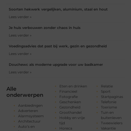
Soorten hekwerk vergelijken, aluminium, staal en hout
Lees verder »
Je huis verbouwen zonder chaos in huis
Lees verder »
Voedingsadvies dat past bij werk, gezin en gezondheid
Lees verder »
Douchewc als moderne upgrade voor uw badkamer
Lees verder »
Eten en drinken
Relatie
Alle
Financieel
Sport
onderwerpen
Fotografie
Startpaginas
Geschenken
Telefonie
Aanbiedingen
Gezondheid
Toerisme
Adverteren
Groothandel
Tuin en
Alarmsysteem
Hobby en vrije
buitenleven
Architectuur
tijd
Tweewielers
Auto’s en
Horeca
Vakantie