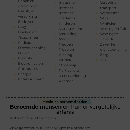
Banen en
Industrie
Vervoer en
opleidingen
Internet
transport
Beauty en
Internet
Webdesign
verzorging
marketing
Wijn
Bedrijven
Kinderen
Winkelen
Blog
Management
Woning en Tuin
Boeken en
Marketing
Woningen
Tijdschriften
Media
Zakelijk
Cadeau
Meubels
Zakelijke
Dienstverlening
Mode en
dienstverlening
Dieren
Kleding
Zorg
E-Books
Muziek
ZZP
Electronica en
Onderwijs
Computers
Particuliere
Energie
dienstverlening
Entertainment
Rechten
Media en beroemdheden
Beroemde mensen
en hun onvergetelijke
erfenis
Instructiefilm laten maken
Zakelijk een cursus Frans volgen in Rotterdam