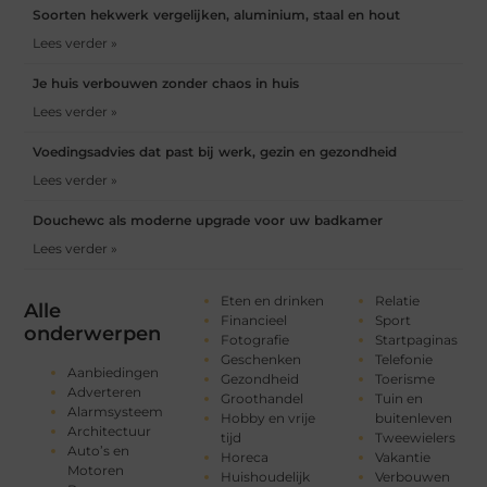
Soorten hekwerk vergelijken, aluminium, staal en hout
Lees verder »
Je huis verbouwen zonder chaos in huis
Lees verder »
Voedingsadvies dat past bij werk, gezin en gezondheid
Lees verder »
Douchewc als moderne upgrade voor uw badkamer
Lees verder »
Eten en drinken
Relatie
Alle
Financieel
Sport
onderwerpen
Fotografie
Startpaginas
Geschenken
Telefonie
Aanbiedingen
Gezondheid
Toerisme
Adverteren
Groothandel
Tuin en
Alarmsysteem
Hobby en vrije
buitenleven
Architectuur
tijd
Tweewielers
Auto’s en
Horeca
Vakantie
Motoren
Huishoudelijk
Verbouwen