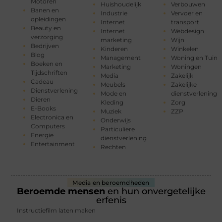
Motoren
Huishoudelijk
Verbouwen
Banen en
Industrie
Vervoer en
opleidingen
Internet
transport
Beauty en
Internet
Webdesign
verzorging
marketing
Wijn
Bedrijven
Kinderen
Winkelen
Blog
Management
Woning en Tuin
Boeken en
Marketing
Woningen
Tijdschriften
Media
Zakelijk
Cadeau
Meubels
Zakelijke
Dienstverlening
Mode en
dienstverlening
Dieren
Kleding
Zorg
E-Books
Muziek
ZZP
Electronica en
Onderwijs
Computers
Particuliere
Energie
dienstverlening
Entertainment
Rechten
Media en beroemdheden
Beroemde mensen
en hun onvergetelijke
erfenis
Instructiefilm laten maken