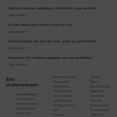
Soorten hekwerk vergelijken, aluminium, staal en hout
Lees verder »
Je huis verbouwen zonder chaos in huis
Lees verder »
Voedingsadvies dat past bij werk, gezin en gezondheid
Lees verder »
Douchewc als moderne upgrade voor uw badkamer
Lees verder »
Eten en drinken
Relatie
Alle
Financieel
Sport
onderwerpen
Fotografie
Startpaginas
Geschenken
Telefonie
Aanbiedingen
Gezondheid
Toerisme
Adverteren
Groothandel
Tuin en
Alarmsysteem
Hobby en vrije
buitenleven
Architectuur
tijd
Tweewielers
Auto’s en
Horeca
Vakantie