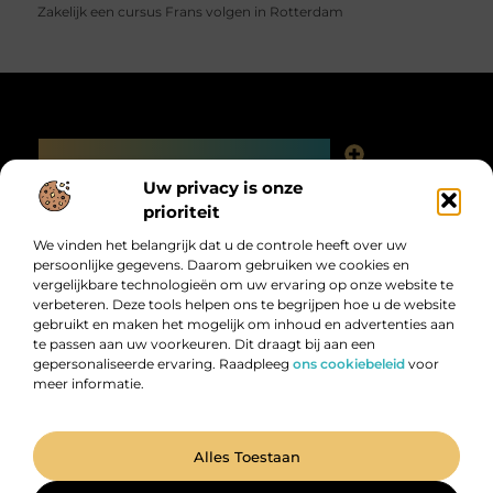
Zakelijk een cursus Frans volgen in Rotterdam
Main Links
Linkjes kopen: slimme SEO-tactiek of digitale valkuil?
Uw privacy is onze
Bericht categorie
prioriteit
We vinden het belangrijk dat u de controle heeft over uw
persoonlijke gegevens. Daarom gebruiken we cookies en
vergelijkbare technologieën om uw ervaring op onze website te
verbeteren. Deze tools helpen ons te begrijpen hoe u de website
gebruikt en maken het mogelijk om inhoud en advertenties aan
te passen aan uw voorkeuren. Dit draagt bij aan een
gepersonaliseerde ervaring. Raadpleeg
ons cookiebeleid
voor
meer informatie.
Digitalk.nl – Ontdek, leer en praat mee!
Laat je inspireren, vergroot je kennis en deel je ideeën met anderen in
onze levendige community.
@2025 All Right Reserved. Design by
www.digitalk.nl.
Alles Toestaan