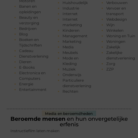
Motoren
Huishoudelijk
Verbouwen
Banen en
Industrie
Vervoer en
opleidingen
Internet
transport
Beauty en
Internet
Webdesign
verzorging
marketing
Wijn
Bedrijven
Kinderen
Winkelen
Blog
Management
Woning en Tuin
Boeken en
Marketing
Woningen
Tijdschriften
Media
Zakelijk
Cadeau
Meubels
Zakelijke
Dienstverlening
Mode en
dienstverlening
Dieren
Kleding
Zorg
E-Books
Muziek
ZZP
Electronica en
Onderwijs
Computers
Particuliere
Energie
dienstverlening
Entertainment
Rechten
Media en beroemdheden
Beroemde mensen
en hun onvergetelijke
erfenis
Instructiefilm laten maken