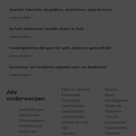
Soorten hekwerk vergelijken, aluminium, staal en hout
Lees verder »
Je huis verbouwen zonder chaos in huis
Lees verder »
Voedingsadvies dat past bij werk, gezin en gezondheid
Lees verder »
Douchewc als moderne upgrade voor uw badkamer
Lees verder »
Eten en drinken
Relatie
Alle
Financieel
Sport
onderwerpen
Fotografie
Startpaginas
Geschenken
Telefonie
Aanbiedingen
Gezondheid
Toerisme
Adverteren
Groothandel
Tuin en
Alarmsysteem
Hobby en vrije
buitenleven
Architectuur
tijd
Tweewielers
Auto’s en
Horeca
Vakantie