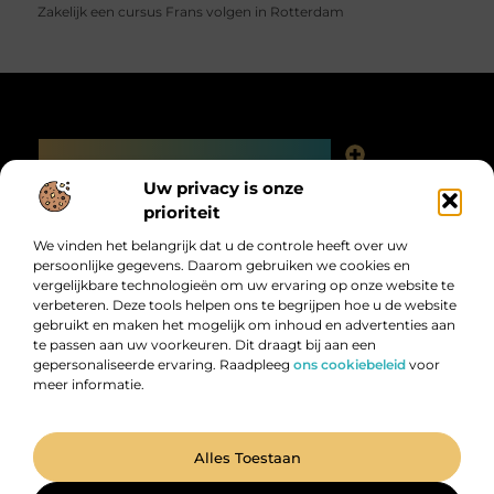
Zakelijk een cursus Frans volgen in Rotterdam
Main Links
Linkjes kopen: slimme SEO-tactiek of digitale valkuil?
Uw privacy is onze
Bericht categorie
prioriteit
We vinden het belangrijk dat u de controle heeft over uw
persoonlijke gegevens. Daarom gebruiken we cookies en
vergelijkbare technologieën om uw ervaring op onze website te
verbeteren. Deze tools helpen ons te begrijpen hoe u de website
gebruikt en maken het mogelijk om inhoud en advertenties aan
te passen aan uw voorkeuren. Dit draagt bij aan een
gepersonaliseerde ervaring. Raadpleeg
ons cookiebeleid
voor
meer informatie.
Digitalk.nl – Ontdek, leer en praat mee!
Laat je inspireren, vergroot je kennis en deel je ideeën met anderen in
onze levendige community.
@2025 All Right Reserved. Design by
www.digitalk.nl.
Alles Toestaan