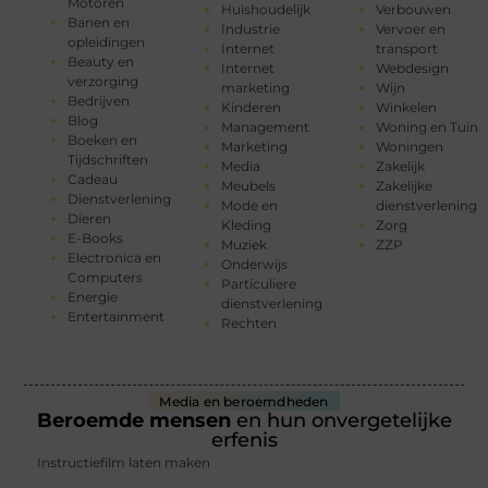
Motoren
Huishoudelijk
Verbouwen
Banen en
Industrie
Vervoer en
opleidingen
Internet
transport
Beauty en
Internet
Webdesign
verzorging
marketing
Wijn
Bedrijven
Kinderen
Winkelen
Blog
Management
Woning en Tuin
Boeken en
Marketing
Woningen
Tijdschriften
Media
Zakelijk
Cadeau
Meubels
Zakelijke
Dienstverlening
Mode en
dienstverlening
Dieren
Kleding
Zorg
E-Books
Muziek
ZZP
Electronica en
Onderwijs
Computers
Particuliere
Energie
dienstverlening
Entertainment
Rechten
Media en beroemdheden
Beroemde mensen
en hun onvergetelijke
erfenis
Instructiefilm laten maken