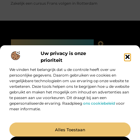
Zakelijk een cursus Frans volgen in Rotterdam
Main Links
Linkjes kopen: slimme SEO-tactiek of digitale valkuil?
Uw privacy is onze
Bericht categorie
prioriteit
We vinden het belangrijk dat u de controle heeft over uw
persoonlijke gegevens. Daarom gebruiken we cookies en
vergelijkbare technologieën om uw ervaring op onze website te
verbeteren. Deze tools helpen ons te begrijpen hoe u de website
gebruikt en maken het mogelijk om inhoud en advertenties aan
te passen aan uw voorkeuren. Dit draagt bij aan een
gepersonaliseerde ervaring. Raadpleeg
ons cookiebeleid
voor
meer informatie.
Digitalk.nl – Ontdek, leer en praat mee!
Laat je inspireren, vergroot je kennis en deel je ideeën met anderen in
onze levendige community.
@2025 All Right Reserved. Design by
www.digitalk.nl.
Alles Toestaan