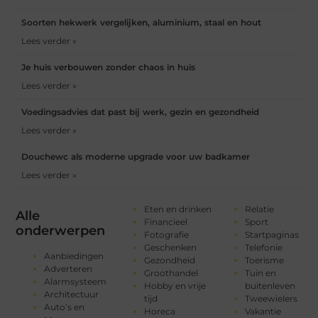
Soorten hekwerk vergelijken, aluminium, staal en hout
Lees verder »
Je huis verbouwen zonder chaos in huis
Lees verder »
Voedingsadvies dat past bij werk, gezin en gezondheid
Lees verder »
Douchewc als moderne upgrade voor uw badkamer
Lees verder »
Eten en drinken
Relatie
Alle
Financieel
Sport
onderwerpen
Fotografie
Startpaginas
Geschenken
Telefonie
Aanbiedingen
Gezondheid
Toerisme
Adverteren
Groothandel
Tuin en
Alarmsysteem
Hobby en vrije
buitenleven
Architectuur
tijd
Tweewielers
Auto’s en
Horeca
Vakantie