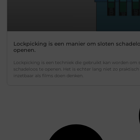
Lockpicking is een manier om sloten schadelo
openen.
Lockpicking is een techniek die gebruikt kan worden om 
schadeloos te openen. Het is echter lang niet zo praktisch
inzetbaar als films doen denken.