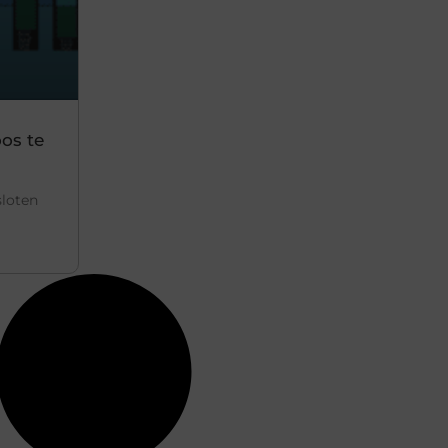
os te
sloten