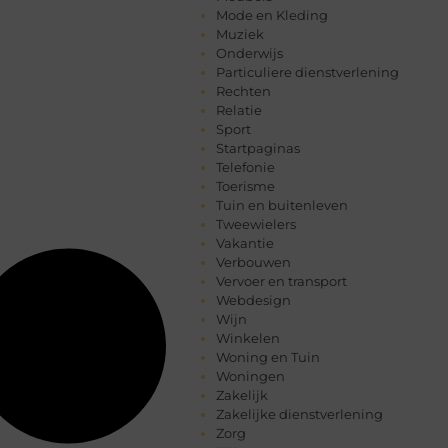
Mode en Kleding
Muziek
Onderwijs
Particuliere dienstverlening
Rechten
Relatie
Sport
Startpaginas
Telefonie
Toerisme
Tuin en buitenleven
Tweewielers
Vakantie
Verbouwen
Vervoer en transport
Webdesign
Wijn
Winkelen
Woning en Tuin
Woningen
Zakelijk
Zakelijke dienstverlening
Zorg