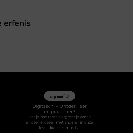
 erfenis
Digitalk.nl – Ontdek, leer
en praat mee!
Laat je inspireren, vergroot je kennis
en deel je ideeën met anderen in onze
levendige community.