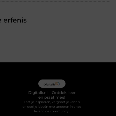
 erfenis
Digitalk.nl – Ontdek, leer
en praat mee!
Laat je inspireren, vergroot je kennis
en deel je ideeën met anderen in onze
levendige community.