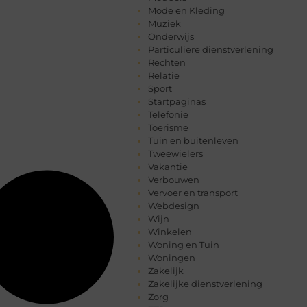
Mode en Kleding
Muziek
Onderwijs
Particuliere dienstverlening
Rechten
Relatie
Sport
Startpaginas
Telefonie
Toerisme
Tuin en buitenleven
Tweewielers
Vakantie
Verbouwen
Vervoer en transport
Webdesign
Wijn
Winkelen
Woning en Tuin
Woningen
Zakelijk
Zakelijke dienstverlening
Zorg