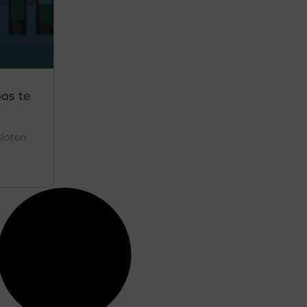
os te
sloten