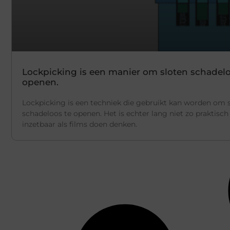
Lockpicking is een manier om sloten schadelo
openen.
Lockpicking is een techniek die gebruikt kan worden om 
schadeloos te openen. Het is echter lang niet zo praktisch
inzetbaar als films doen denken.