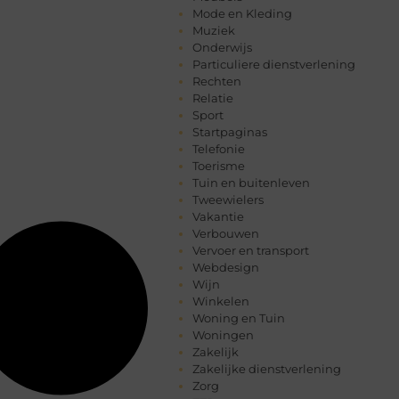
Mode en Kleding
Muziek
Onderwijs
Particuliere dienstverlening
Rechten
Relatie
Sport
Startpaginas
Telefonie
Toerisme
Tuin en buitenleven
Tweewielers
Vakantie
Verbouwen
Vervoer en transport
Webdesign
Wijn
Winkelen
Woning en Tuin
Woningen
Zakelijk
Zakelijke dienstverlening
Zorg