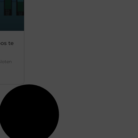
os te
sloten