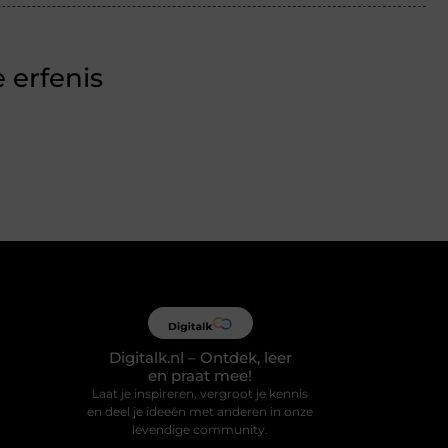
 erfenis
Digitalk.nl – Ontdek, leer
en praat mee!
Laat je inspireren, vergroot je kennis
en deel je ideeën met anderen in onze
levendige community.