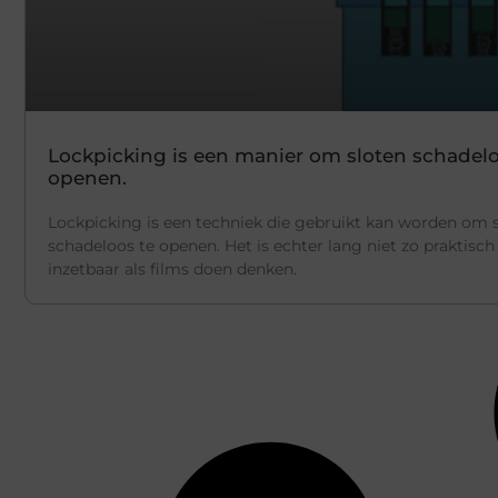
Lockpicking is een manier om sloten schadelo
openen.
Lockpicking is een techniek die gebruikt kan worden om 
schadeloos te openen. Het is echter lang niet zo praktisch
inzetbaar als films doen denken.