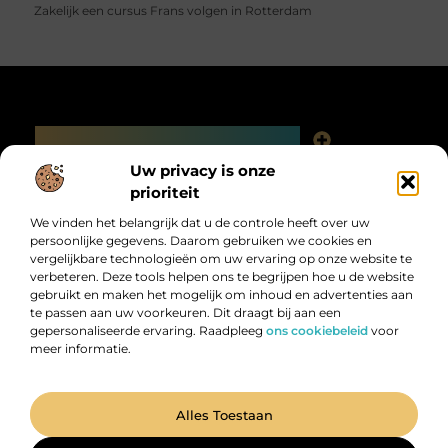
Zakelijk een cursus Frans volgen in Rotterdam
Main Links
Linkjes kopen: slimme SEO-tactiek of digitale valkuil?
Uw privacy is onze
Bericht categorie
prioriteit
We vinden het belangrijk dat u de controle heeft over uw
persoonlijke gegevens. Daarom gebruiken we cookies en
vergelijkbare technologieën om uw ervaring op onze website te
verbeteren. Deze tools helpen ons te begrijpen hoe u de website
gebruikt en maken het mogelijk om inhoud en advertenties aan
te passen aan uw voorkeuren. Dit draagt bij aan een
gepersonaliseerde ervaring. Raadpleeg
ons cookiebeleid
voor
meer informatie.
Digitalk.nl – Ontdek, leer en praat mee!
Laat je inspireren, vergroot je kennis en deel je ideeën met anderen in
onze levendige community.
@2025 All Right Reserved. Design by
www.digitalk.nl.
Alles Toestaan