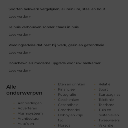
Soorten hekwerk vergelijken, aluminium, staal en hout
Lees verder »
Je huis verbouwen zonder chaos in huis
Lees verder »
Voedingsadvies dat past bij werk, gezin en gezondheid
Lees verder »
Douchewc als moderne upgrade voor uw badkamer
Lees verder »
Eten en drinken
Relatie
Alle
Financieel
Sport
onderwerpen
Fotografie
Startpaginas
Geschenken
Telefonie
Aanbiedingen
Gezondheid
Toerisme
Adverteren
Groothandel
Tuin en
Alarmsysteem
Hobby en vrije
buitenleven
Architectuur
tijd
Tweewielers
Auto’s en
Horeca
Vakantie