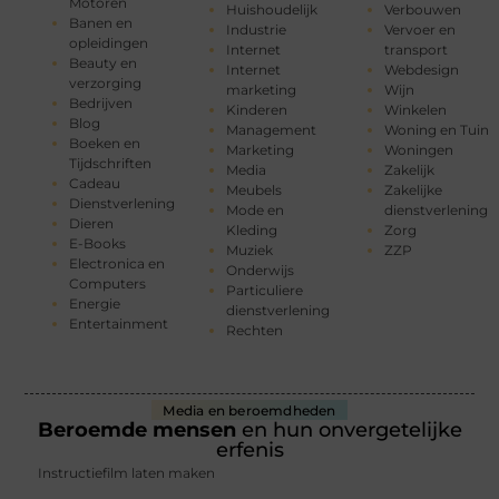
Motoren
Huishoudelijk
Verbouwen
Banen en
Industrie
Vervoer en
opleidingen
Internet
transport
Beauty en
Internet
Webdesign
verzorging
marketing
Wijn
Bedrijven
Kinderen
Winkelen
Blog
Management
Woning en Tuin
Boeken en
Marketing
Woningen
Tijdschriften
Media
Zakelijk
Cadeau
Meubels
Zakelijke
Dienstverlening
Mode en
dienstverlening
Dieren
Kleding
Zorg
E-Books
Muziek
ZZP
Electronica en
Onderwijs
Computers
Particuliere
Energie
dienstverlening
Entertainment
Rechten
Media en beroemdheden
Beroemde mensen
en hun onvergetelijke
erfenis
Instructiefilm laten maken