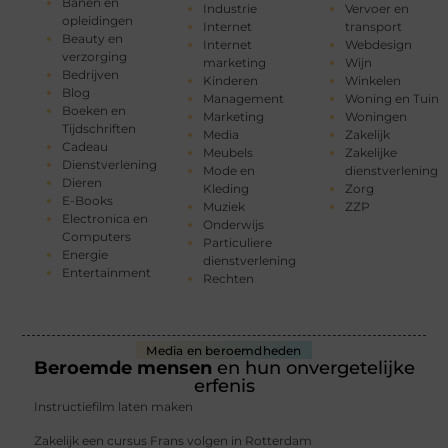
Banen en
Industrie
Vervoer en
opleidingen
Internet
transport
Beauty en
Internet
Webdesign
verzorging
marketing
Wijn
Bedrijven
Kinderen
Winkelen
Blog
Management
Woning en Tuin
Boeken en
Marketing
Woningen
Tijdschriften
Media
Zakelijk
Cadeau
Meubels
Zakelijke
Dienstverlening
Mode en
dienstverlening
Dieren
Kleding
Zorg
E-Books
Muziek
ZZP
Electronica en
Onderwijs
Computers
Particuliere
Energie
dienstverlening
Entertainment
Rechten
Media en beroemdheden
Beroemde mensen
en hun onvergetelijke
erfenis
Instructiefilm laten maken
Zakelijk een cursus Frans volgen in Rotterdam