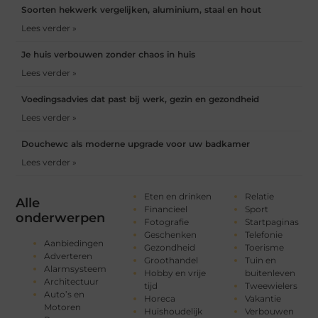
Soorten hekwerk vergelijken, aluminium, staal en hout
Lees verder »
Je huis verbouwen zonder chaos in huis
Lees verder »
Voedingsadvies dat past bij werk, gezin en gezondheid
Lees verder »
Douchewc als moderne upgrade voor uw badkamer
Lees verder »
Eten en drinken
Relatie
Alle
Financieel
Sport
onderwerpen
Fotografie
Startpaginas
Geschenken
Telefonie
Aanbiedingen
Gezondheid
Toerisme
Adverteren
Groothandel
Tuin en
Alarmsysteem
Hobby en vrije
buitenleven
Architectuur
tijd
Tweewielers
Auto’s en
Horeca
Vakantie
Motoren
Huishoudelijk
Verbouwen