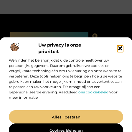
Main Links
Linkjes kopen: slimme SEO-tactiek of digitale valkuil?
Uw privacy is onze
Bericht categorie
prioriteit
We vinden het belangrijk dat u de controle heeft over uw
persoonlijke gegevens. Daarom gebruiken we cookies en
vergelijkbare technologieën om uw ervaring op onze website te
verbeteren. Deze tools helpen ons te begrijpen hoe u de website
gebruikt en maken het mogelijk om inhoud en advertenties aan
te passen aan uw voorkeuren. Dit draagt bij aan een
gepersonaliseerde ervaring. Raadpleeg
ons cookiebeleid
voor
meer informatie.
Digitalk.nl – Ontdek, leer en praat mee!
Laat je inspireren, vergroot je kennis en deel je ideeën met anderen in
onze levendige community.
@2025 All Right Reserved. Design by
www.digitalk.nl.
Alles Toestaan
Cookies Beheren