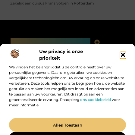
Zakelijk een cursus Frans volgen in Rotterdam
Main Links
Linkjes kopen: slimme SEO-tactiek of digitale valkuil?
Uw privacy is onze
Bericht categorie
prioriteit
We vinden het belangrijk dat u de controle heeft over uw
persoonlijke gegevens. Daarom gebruiken we cookies en
vergelijkbare technologieën om uw ervaring op onze website te
verbeteren. Deze tools helpen ons te begrijpen hoe u de website
gebruikt en maken het mogelijk om inhoud en advertenties aan
te passen aan uw voorkeuren. Dit draagt bij aan een
gepersonaliseerde ervaring. Raadpleeg
ons cookiebeleid
voor
meer informatie.
Digitalk.nl – Ontdek, leer en praat mee!
Laat je inspireren, vergroot je kennis en deel je ideeën met anderen in
onze levendige community.
@2025 All Right Reserved. Design by
www.digitalk.nl.
Alles Toestaan