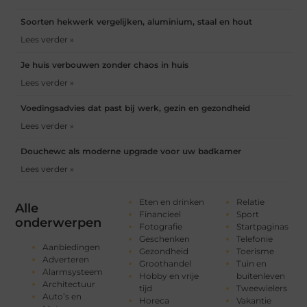
Soorten hekwerk vergelijken, aluminium, staal en hout
Lees verder »
Je huis verbouwen zonder chaos in huis
Lees verder »
Voedingsadvies dat past bij werk, gezin en gezondheid
Lees verder »
Douchewc als moderne upgrade voor uw badkamer
Lees verder »
Eten en drinken
Relatie
Alle
Financieel
Sport
onderwerpen
Fotografie
Startpaginas
Geschenken
Telefonie
Aanbiedingen
Gezondheid
Toerisme
Adverteren
Groothandel
Tuin en
Alarmsysteem
Hobby en vrije
buitenleven
Architectuur
tijd
Tweewielers
Auto’s en
Horeca
Vakantie