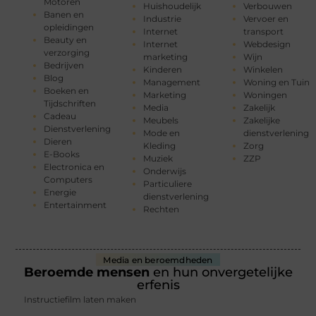
Motoren
Huishoudelijk
Verbouwen
Banen en
Industrie
Vervoer en
opleidingen
Internet
transport
Beauty en
Internet
Webdesign
verzorging
marketing
Wijn
Bedrijven
Kinderen
Winkelen
Blog
Management
Woning en Tuin
Boeken en
Marketing
Woningen
Tijdschriften
Media
Zakelijk
Cadeau
Meubels
Zakelijke
Dienstverlening
Mode en
dienstverlening
Dieren
Kleding
Zorg
E-Books
Muziek
ZZP
Electronica en
Onderwijs
Computers
Particuliere
Energie
dienstverlening
Entertainment
Rechten
Media en beroemdheden
Beroemde mensen
en hun onvergetelijke
erfenis
Instructiefilm laten maken