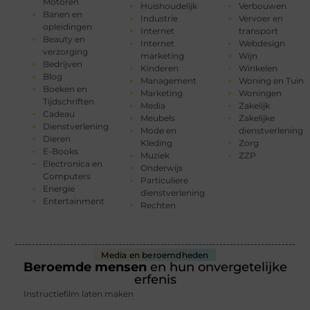
Motoren
Huishoudelijk
Verbouwen
Banen en
Industrie
Vervoer en
opleidingen
Internet
transport
Beauty en
Internet
Webdesign
verzorging
marketing
Wijn
Bedrijven
Kinderen
Winkelen
Blog
Management
Woning en Tuin
Boeken en
Marketing
Woningen
Tijdschriften
Media
Zakelijk
Cadeau
Meubels
Zakelijke
Dienstverlening
Mode en
dienstverlening
Dieren
Kleding
Zorg
E-Books
Muziek
ZZP
Electronica en
Onderwijs
Computers
Particuliere
Energie
dienstverlening
Entertainment
Rechten
Media en beroemdheden
Beroemde mensen
en hun onvergetelijke
erfenis
Instructiefilm laten maken