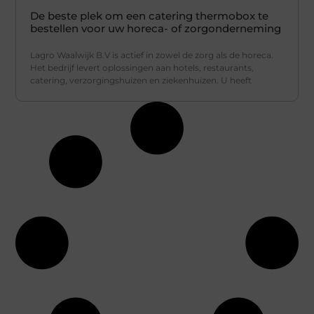
De beste plek om een catering thermobox te
bestellen voor uw horeca- of zorgonderneming
Lagro Waalwijk B.V is actief in zowel de zorg als de horeca.
Het bedrijf levert oplossingen aan hotels, restaurants,
catering, verzorgingshuizen en ziekenhuizen. U heeft