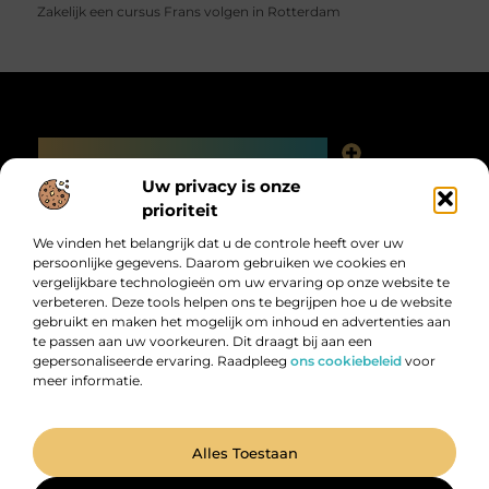
Zakelijk een cursus Frans volgen in Rotterdam
Main Links
Linkjes kopen: slimme SEO-tactiek of digitale valkuil?
Uw privacy is onze
Bericht categorie
prioriteit
We vinden het belangrijk dat u de controle heeft over uw
persoonlijke gegevens. Daarom gebruiken we cookies en
vergelijkbare technologieën om uw ervaring op onze website te
verbeteren. Deze tools helpen ons te begrijpen hoe u de website
gebruikt en maken het mogelijk om inhoud en advertenties aan
te passen aan uw voorkeuren. Dit draagt bij aan een
gepersonaliseerde ervaring. Raadpleeg
ons cookiebeleid
voor
meer informatie.
Digitalk.nl – Ontdek, leer en praat mee!
Laat je inspireren, vergroot je kennis en deel je ideeën met anderen in
onze levendige community.
@2025 All Right Reserved. Design by
www.digitalk.nl.
Alles Toestaan