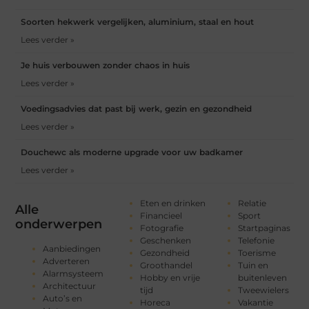
Soorten hekwerk vergelijken, aluminium, staal en hout
Lees verder »
Je huis verbouwen zonder chaos in huis
Lees verder »
Voedingsadvies dat past bij werk, gezin en gezondheid
Lees verder »
Douchewc als moderne upgrade voor uw badkamer
Lees verder »
Eten en drinken
Relatie
Alle
Financieel
Sport
onderwerpen
Fotografie
Startpaginas
Geschenken
Telefonie
Aanbiedingen
Gezondheid
Toerisme
Adverteren
Groothandel
Tuin en
Alarmsysteem
Hobby en vrije
buitenleven
Architectuur
tijd
Tweewielers
Auto’s en
Horeca
Vakantie