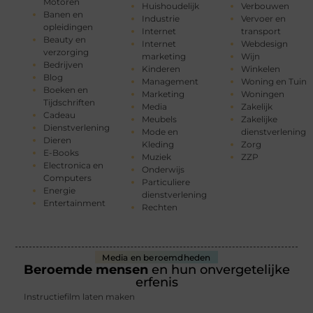
Motoren
Huishoudelijk
Verbouwen
Banen en
Industrie
Vervoer en
opleidingen
Internet
transport
Beauty en
Internet
Webdesign
verzorging
marketing
Wijn
Bedrijven
Kinderen
Winkelen
Blog
Management
Woning en Tuin
Boeken en
Marketing
Woningen
Tijdschriften
Media
Zakelijk
Cadeau
Meubels
Zakelijke
Dienstverlening
Mode en
dienstverlening
Dieren
Kleding
Zorg
E-Books
Muziek
ZZP
Electronica en
Onderwijs
Computers
Particuliere
Energie
dienstverlening
Entertainment
Rechten
Media en beroemdheden
Beroemde mensen
en hun onvergetelijke
erfenis
Instructiefilm laten maken