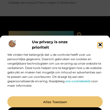
Zakelijk een cursus Frans volgen in Rotterdam
Main Links
Linkjes kopen: slimme SEO-tactiek of digitale valkuil?
Uw privacy is onze
Bericht categorie
prioriteit
We vinden het belangrijk dat u de controle heeft over uw
persoonlijke gegevens. Daarom gebruiken we cookies en
vergelijkbare technologieën om uw ervaring op onze website te
verbeteren. Deze tools helpen ons te begrijpen hoe u de website
gebruikt en maken het mogelijk om inhoud en advertenties aan
te passen aan uw voorkeuren. Dit draagt bij aan een
gepersonaliseerde ervaring. Raadpleeg
ons cookiebeleid
voor
meer informatie.
Digitalk.nl – Ontdek, leer en praat mee!
Laat je inspireren, vergroot je kennis en deel je ideeën met anderen in
onze levendige community.
@2025 All Right Reserved. Design by
www.digitalk.nl.
Alles Toestaan