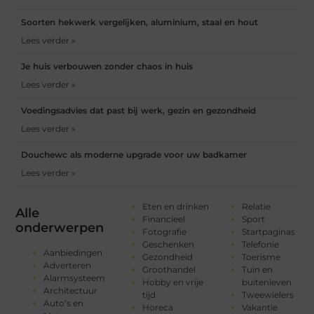
Soorten hekwerk vergelijken, aluminium, staal en hout
Lees verder »
Je huis verbouwen zonder chaos in huis
Lees verder »
Voedingsadvies dat past bij werk, gezin en gezondheid
Lees verder »
Douchewc als moderne upgrade voor uw badkamer
Lees verder »
Eten en drinken
Relatie
Alle
Financieel
Sport
onderwerpen
Fotografie
Startpaginas
Geschenken
Telefonie
Aanbiedingen
Gezondheid
Toerisme
Adverteren
Groothandel
Tuin en
Alarmsysteem
Hobby en vrije
buitenleven
Architectuur
tijd
Tweewielers
Auto’s en
Horeca
Vakantie