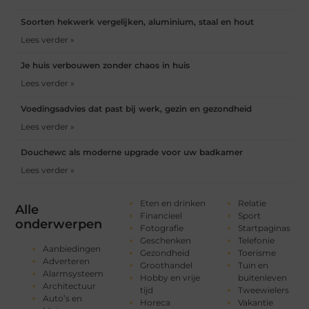
Soorten hekwerk vergelijken, aluminium, staal en hout
Lees verder »
Je huis verbouwen zonder chaos in huis
Lees verder »
Voedingsadvies dat past bij werk, gezin en gezondheid
Lees verder »
Douchewc als moderne upgrade voor uw badkamer
Lees verder »
Eten en drinken
Relatie
Alle
Financieel
Sport
onderwerpen
Fotografie
Startpaginas
Geschenken
Telefonie
Aanbiedingen
Gezondheid
Toerisme
Adverteren
Groothandel
Tuin en
Alarmsysteem
Hobby en vrije
buitenleven
Architectuur
tijd
Tweewielers
Auto’s en
Horeca
Vakantie