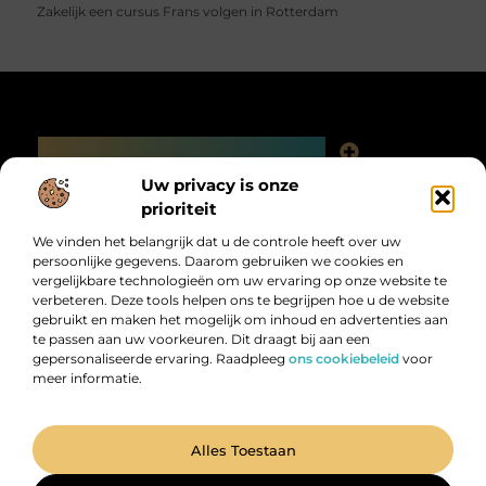
Zakelijk een cursus Frans volgen in Rotterdam
Main Links
Linkjes kopen: slimme SEO-tactiek of digitale valkuil?
Uw privacy is onze
Bericht categorie
prioriteit
We vinden het belangrijk dat u de controle heeft over uw
persoonlijke gegevens. Daarom gebruiken we cookies en
vergelijkbare technologieën om uw ervaring op onze website te
verbeteren. Deze tools helpen ons te begrijpen hoe u de website
gebruikt en maken het mogelijk om inhoud en advertenties aan
te passen aan uw voorkeuren. Dit draagt bij aan een
gepersonaliseerde ervaring. Raadpleeg
ons cookiebeleid
voor
meer informatie.
Digitalk.nl – Ontdek, leer en praat mee!
Laat je inspireren, vergroot je kennis en deel je ideeën met anderen in
onze levendige community.
@2025 All Right Reserved. Design by
www.digitalk.nl.
Alles Toestaan