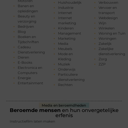
Motoren
Huishoudelijk
Verbouwen
Banen en
Industrie
Vervoer en
opleidingen
Internet
transport
Beauty en
Internet
Webdesign
verzorging
marketing
Wijn
Bedrijven
Kinderen
Winkelen
Blog
Management
Woning en Tuin
Boeken en
Marketing
Woningen
Tijdschriften
Media
Zakelijk
Cadeau
Meubels
Zakelijke
Dienstverlening
Mode en
dienstverlening
Dieren
Kleding
Zorg
E-Books
Muziek
ZZP
Electronica en
Onderwijs
Computers
Particuliere
Energie
dienstverlening
Entertainment
Rechten
Media en beroemdheden
Beroemde mensen
en hun onvergetelijke
erfenis
Instructiefilm laten maken