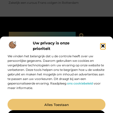
Zakelijk een cursus Frans volgen in Rotterdam
Main Links
Linkjes kopen: slimme SEO-tactiek of digitale valkuil?
Uw privacy is onze
Bericht categorie
prioriteit
We vinden het belangrijk dat u de controle heeft over uw
persoonlijke gegevens. Daarom gebruiken we cookies en
vergelijkbare technologieën om uw ervaring op onze website te
verbeteren. Deze tools helpen ons te begrijpen hoe u de website
gebruikt en maken het mogelijk om inhoud en advertenties aan
te passen aan uw voorkeuren. Dit draagt bij aan een
gepersonaliseerde ervaring. Raadpleeg
ons cookiebeleid
voor
meer informatie.
Digitalk.nl – Ontdek, leer en praat mee!
Laat je inspireren, vergroot je kennis en deel je ideeën met anderen in
onze levendige community.
@2025 All Right Reserved. Design by
www.digitalk.nl.
Alles Toestaan