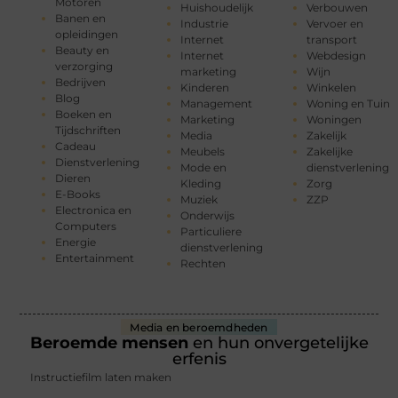
Motoren
Huishoudelijk
Verbouwen
Banen en
Industrie
Vervoer en
opleidingen
Internet
transport
Beauty en
Internet
Webdesign
verzorging
marketing
Wijn
Bedrijven
Kinderen
Winkelen
Blog
Management
Woning en Tuin
Boeken en
Marketing
Woningen
Tijdschriften
Media
Zakelijk
Cadeau
Meubels
Zakelijke
Dienstverlening
Mode en
dienstverlening
Dieren
Kleding
Zorg
E-Books
Muziek
ZZP
Electronica en
Onderwijs
Computers
Particuliere
Energie
dienstverlening
Entertainment
Rechten
Media en beroemdheden
Beroemde mensen
en hun onvergetelijke
erfenis
Instructiefilm laten maken