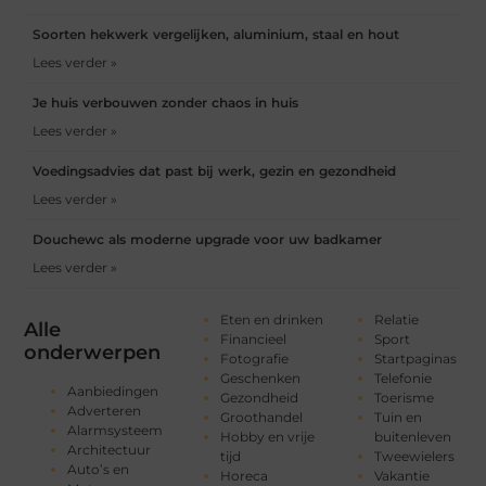
Soorten hekwerk vergelijken, aluminium, staal en hout
Lees verder »
Je huis verbouwen zonder chaos in huis
Lees verder »
Voedingsadvies dat past bij werk, gezin en gezondheid
Lees verder »
Douchewc als moderne upgrade voor uw badkamer
Lees verder »
Eten en drinken
Relatie
Alle
Financieel
Sport
onderwerpen
Fotografie
Startpaginas
Geschenken
Telefonie
Aanbiedingen
Gezondheid
Toerisme
Adverteren
Groothandel
Tuin en
Alarmsysteem
Hobby en vrije
buitenleven
Architectuur
tijd
Tweewielers
Auto’s en
Horeca
Vakantie