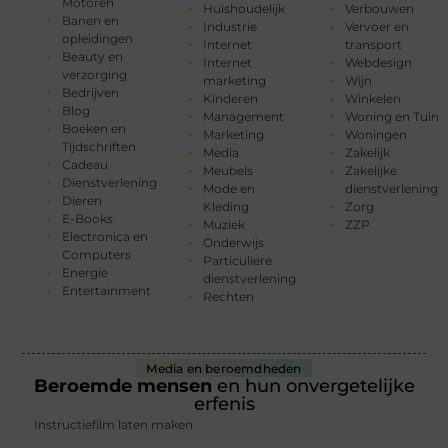
Motoren
Huishoudelijk
Verbouwen
Banen en
Industrie
Vervoer en
opleidingen
Internet
transport
Beauty en
Internet
Webdesign
verzorging
marketing
Wijn
Bedrijven
Kinderen
Winkelen
Blog
Management
Woning en Tuin
Boeken en
Marketing
Woningen
Tijdschriften
Media
Zakelijk
Cadeau
Meubels
Zakelijke
Dienstverlening
Mode en
dienstverlening
Dieren
Kleding
Zorg
E-Books
Muziek
ZZP
Electronica en
Onderwijs
Computers
Particuliere
Energie
dienstverlening
Entertainment
Rechten
Media en beroemdheden
Beroemde mensen
en hun onvergetelijke
erfenis
Instructiefilm laten maken