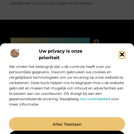
Zakelijk een cursus Frans volgen in Rotterdam
Main Links
Linkjes kopen: slimme SEO-tactiek of digitale valkuil?
Uw privacy is onze
Bericht categorie
prioriteit
We vinden het belangrijk dat u de controle heeft over uw
persoonlijke gegevens. Daarom gebruiken we cookies en
vergelijkbare technologieën om uw ervaring op onze website te
verbeteren. Deze tools helpen ons te begrijpen hoe u de website
gebruikt en maken het mogelijk om inhoud en advertenties aan
te passen aan uw voorkeuren. Dit draagt bij aan een
gepersonaliseerde ervaring. Raadpleeg
ons cookiebeleid
voor
meer informatie.
Digitalk.nl – Ontdek, leer en praat mee!
Laat je inspireren, vergroot je kennis en deel je ideeën met anderen in
onze levendige community.
@2025 All Right Reserved. Design by
www.digitalk.nl.
Alles Toestaan