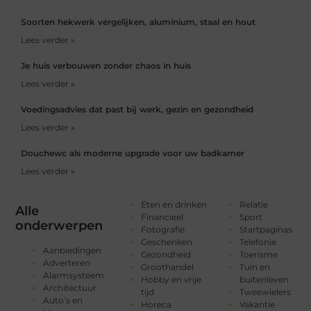
Soorten hekwerk vergelijken, aluminium, staal en hout
Lees verder »
Je huis verbouwen zonder chaos in huis
Lees verder »
Voedingsadvies dat past bij werk, gezin en gezondheid
Lees verder »
Douchewc als moderne upgrade voor uw badkamer
Lees verder »
Eten en drinken
Relatie
Alle
Financieel
Sport
onderwerpen
Fotografie
Startpaginas
Geschenken
Telefonie
Aanbiedingen
Gezondheid
Toerisme
Adverteren
Groothandel
Tuin en
Alarmsysteem
Hobby en vrije
buitenleven
Architectuur
tijd
Tweewielers
Auto’s en
Horeca
Vakantie