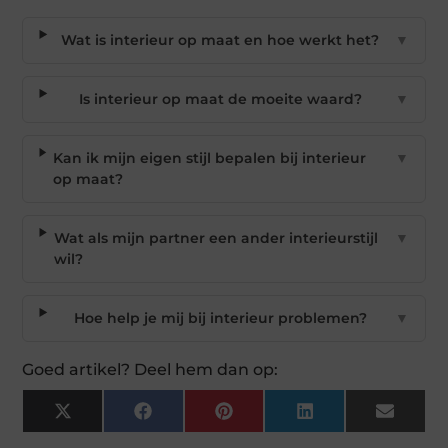
Wat is interieur op maat en hoe werkt het?
▼
Is interieur op maat de moeite waard?
▼
Kan ik mijn eigen stijl bepalen bij interieur
▼
op maat?
Wat als mijn partner een ander interieurstijl
▼
wil?
Hoe help je mij bij interieur problemen?
▼
Goed artikel? Deel hem dan op:
X
Facebook
Pinterest
LinkedIn
Email
(Twitter)