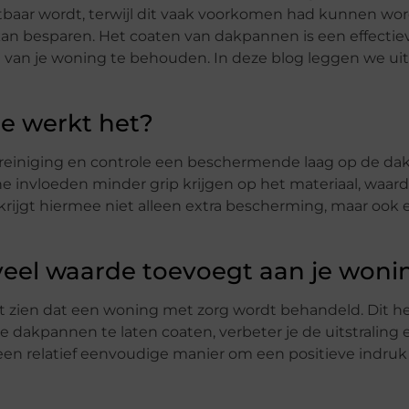
tbaar wordt, terwijl dit vaak voorkomen had kunnen word
kan besparen. Het coaten van dakpannen is een effectie
e van je woning te behouden. In deze blog leggen we ui
e werkt het?
 reiniging en controle een beschermende laag op de d
ne invloeden minder grip krijgen op het materiaal, waar
rijgt hiermee niet alleen extra bescherming, maar ook 
el waarde toevoegt aan je won
zien dat een woning met zorg wordt behandeld. Dit hee
e dakpannen te laten coaten, verbeter je de uitstraling
 een relatief eenvoudige manier om een positieve indru