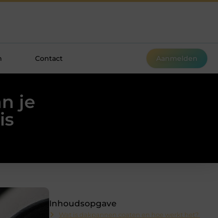
m
Contact
Aanmelden
n je
is
Inhoudsopgave
Wat is dakpannen coaten en hoe werkt het?