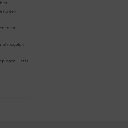
ier...
je nu een
ent naar
snel mogelijk
epingen. Het is