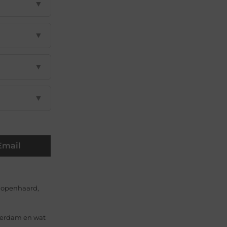
▼
▼
▼
▼
Email
f openhaard,
sterdam en wat