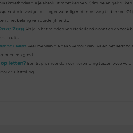
braakmethodes die je absoluut moet kennen. Criminelen gebruiken h
nsparantie in vastgoed is tegenwoordig niet meer weg te denken. Of 
nt, het belang van duidelijkheid...
Onze Zorg
Als je in het midden van Nederland woont en op zoek b
. In dit...
 verbouwen
Veel mensen die gaan verbouwen, willen het liefst zo 
 zonder een goed...
 op letten?
Een trap is meer dan een verbinding tussen twee verdi
or de uitstraling...