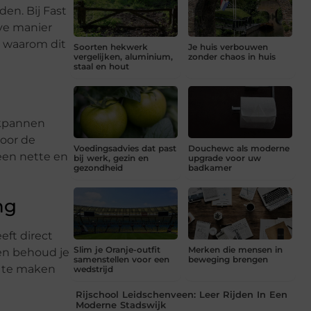
en. Bij Fast
ve manier
t waarom dit
Soorten hekwerk
Je huis verbouwen
vergelijken, aluminium,
zonder chaos in huis
staal en hout
akpannen
door de
Voedingsadvies dat past
Douchewc als moderne
een nette en
bij werk, gezin en
upgrade voor uw
gezondheid
badkamer
ing
ft direct
Slim je Oranje-outfit
Merken die mensen in
 en behoud je
samenstellen voor een
beweging brengen
k te maken
wedstrijd
Rijschool Leidschenveen: Leer Rijden In Een
Moderne Stadswijk