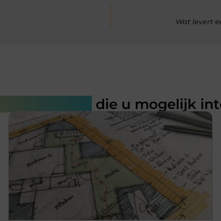
Wat levert 
rde artikelen
die u mogelijk in