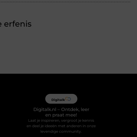
 erfenis
Digitalk.nl – Ontdek, leer
en praat mee!
Laat je inspireren, vergroot je kennis
en deel je ideeën met anderen in onze
levendige community.