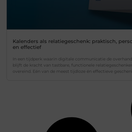
Kalenders als relatiegeschenk: praktisch, perso
en effectief
In een tijdperk waarin digitale communicatie de overhand
blijft de kracht van tastbare, functionele relatiegeschenke
overeind. Eén van de meest tijdloze én effectieve gesche