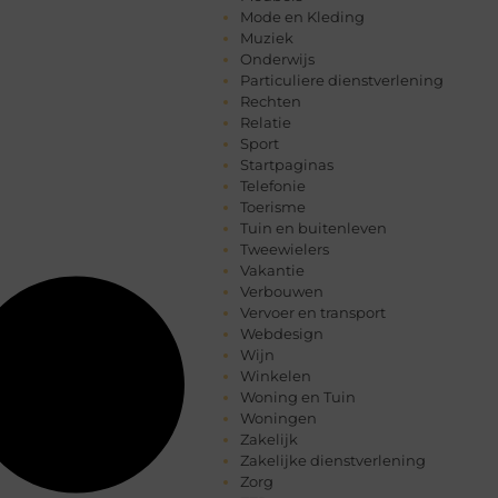
Mode en Kleding
Muziek
Onderwijs
Particuliere dienstverlening
Rechten
Relatie
Sport
Startpaginas
Telefonie
Toerisme
Tuin en buitenleven
Tweewielers
Vakantie
Verbouwen
Vervoer en transport
Webdesign
Wijn
Winkelen
Woning en Tuin
Woningen
Zakelijk
Zakelijke dienstverlening
Zorg