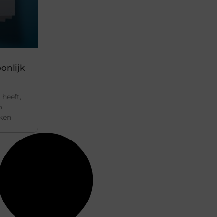
onlijk
 heeft,
n
nken