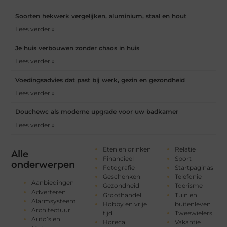
Soorten hekwerk vergelijken, aluminium, staal en hout
Lees verder »
Je huis verbouwen zonder chaos in huis
Lees verder »
Voedingsadvies dat past bij werk, gezin en gezondheid
Lees verder »
Douchewc als moderne upgrade voor uw badkamer
Lees verder »
Eten en drinken
Relatie
Alle
Financieel
Sport
onderwerpen
Fotografie
Startpaginas
Geschenken
Telefonie
Aanbiedingen
Gezondheid
Toerisme
Adverteren
Groothandel
Tuin en
Alarmsysteem
Hobby en vrije
buitenleven
Architectuur
tijd
Tweewielers
Auto’s en
Horeca
Vakantie