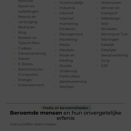
Motoren
Huishoudelijk
Verbouwen
Banen en
Industrie
Vervoer en
opleidingen
Internet
transport
Beauty en
Internet
Webdesign
verzorging
marketing
Wijn
Bedrijven
Kinderen
Winkelen
Blog
Management
Woning en Tuin
Boeken en
Marketing
Woningen
Tijdschriften
Media
Zakelijk
Cadeau
Meubels
Zakelijke
Dienstverlening
Mode en
dienstverlening
Dieren
Kleding
Zorg
E-Books
Muziek
ZZP
Electronica en
Onderwijs
Computers
Particuliere
Energie
dienstverlening
Entertainment
Rechten
Media en beroemdheden
Beroemde mensen
en hun onvergetelijke
erfenis
Instructiefilm laten maken