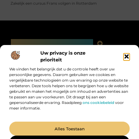
Zakelijk een cursus Frans volgen in Rotterdam
Main Links
Linkjes kopen: slimme SEO-tactiek of digitale valkuil?
Uw privacy is onze
Bericht categorie
prioriteit
We vinden het belangrijk dat u de controle heeft over uw
persoonlijke gegevens. Daarom gebruiken we cookies en
vergelijkbare technologieën om uw ervaring op onze website te
verbeteren. Deze tools helpen ons te begrijpen hoe u de website
gebruikt en maken het mogelijk om inhoud en advertenties aan
te passen aan uw voorkeuren. Dit draagt bij aan een
gepersonaliseerde ervaring. Raadpleeg
ons cookiebeleid
voor
meer informatie.
Digitalk.nl – Ontdek, leer en praat mee!
Laat je inspireren, vergroot je kennis en deel je ideeën met anderen in
onze levendige community.
@2025 All Right Reserved. Design by
www.digitalk.nl.
Alles Toestaan