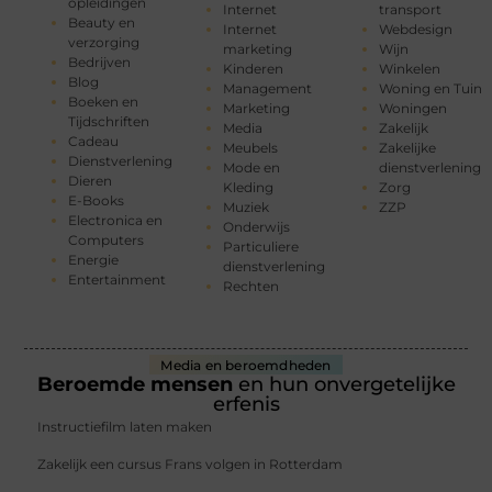
opleidingen
Internet
transport
Beauty en
Internet
Webdesign
verzorging
marketing
Wijn
Bedrijven
Kinderen
Winkelen
Blog
Management
Woning en Tuin
Boeken en
Marketing
Woningen
Tijdschriften
Media
Zakelijk
Cadeau
Meubels
Zakelijke
Dienstverlening
Mode en
dienstverlening
Dieren
Kleding
Zorg
E-Books
Muziek
ZZP
Electronica en
Onderwijs
Computers
Particuliere
Energie
dienstverlening
Entertainment
Rechten
Media en beroemdheden
Beroemde mensen
en hun onvergetelijke
erfenis
Instructiefilm laten maken
Zakelijk een cursus Frans volgen in Rotterdam