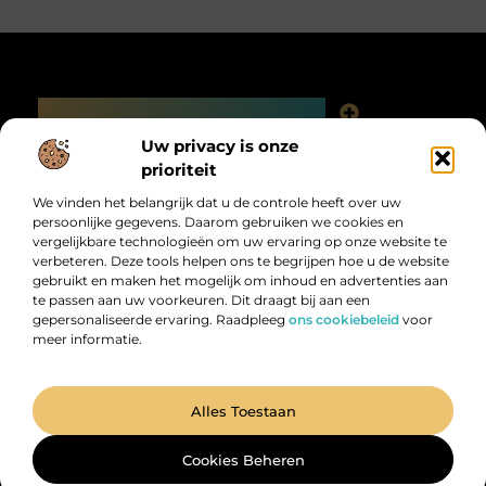
Main Links
Linkjes kopen: slimme SEO-tactiek of digitale valkuil?
Uw privacy is onze
Bericht categorie
prioriteit
We vinden het belangrijk dat u de controle heeft over uw
persoonlijke gegevens. Daarom gebruiken we cookies en
vergelijkbare technologieën om uw ervaring op onze website te
verbeteren. Deze tools helpen ons te begrijpen hoe u de website
gebruikt en maken het mogelijk om inhoud en advertenties aan
te passen aan uw voorkeuren. Dit draagt bij aan een
gepersonaliseerde ervaring. Raadpleeg
ons cookiebeleid
voor
meer informatie.
Digitalk.nl – Ontdek, leer en praat mee!
Laat je inspireren, vergroot je kennis en deel je ideeën met anderen in
onze levendige community.
@2025 All Right Reserved. Design by
www.digitalk.nl.
Alles Toestaan
Cookies Beheren