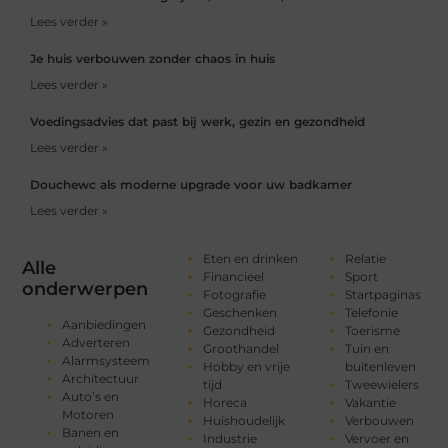
Lees verder »
Je huis verbouwen zonder chaos in huis
Lees verder »
Voedingsadvies dat past bij werk, gezin en gezondheid
Lees verder »
Douchewc als moderne upgrade voor uw badkamer
Lees verder »
Eten en drinken
Relatie
Alle
Financieel
Sport
onderwerpen
Fotografie
Startpaginas
Geschenken
Telefonie
Aanbiedingen
Gezondheid
Toerisme
Adverteren
Groothandel
Tuin en
Alarmsysteem
Hobby en vrije
buitenleven
Architectuur
tijd
Tweewielers
Auto’s en
Horeca
Vakantie
Motoren
Huishoudelijk
Verbouwen
Banen en
Industrie
Vervoer en