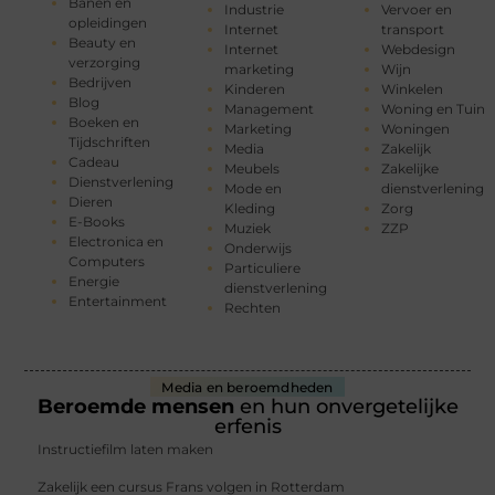
Banen en
Industrie
Vervoer en
opleidingen
Internet
transport
Beauty en
Internet
Webdesign
verzorging
marketing
Wijn
Bedrijven
Kinderen
Winkelen
Blog
Management
Woning en Tuin
Boeken en
Marketing
Woningen
Tijdschriften
Media
Zakelijk
Cadeau
Meubels
Zakelijke
Dienstverlening
Mode en
dienstverlening
Dieren
Kleding
Zorg
E-Books
Muziek
ZZP
Electronica en
Onderwijs
Computers
Particuliere
Energie
dienstverlening
Entertainment
Rechten
Media en beroemdheden
Beroemde mensen
en hun onvergetelijke
erfenis
Instructiefilm laten maken
Zakelijk een cursus Frans volgen in Rotterdam