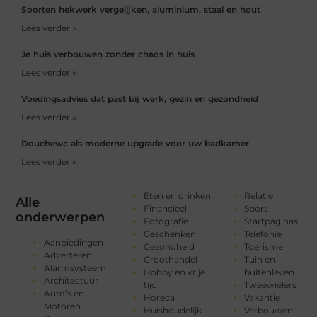
Soorten hekwerk vergelijken, aluminium, staal en hout
Lees verder »
Je huis verbouwen zonder chaos in huis
Lees verder »
Voedingsadvies dat past bij werk, gezin en gezondheid
Lees verder »
Douchewc als moderne upgrade voor uw badkamer
Lees verder »
Eten en drinken
Relatie
Alle
Financieel
Sport
onderwerpen
Fotografie
Startpaginas
Geschenken
Telefonie
Aanbiedingen
Gezondheid
Toerisme
Adverteren
Groothandel
Tuin en
Alarmsysteem
Hobby en vrije
buitenleven
Architectuur
tijd
Tweewielers
Auto’s en
Horeca
Vakantie
Motoren
Huishoudelijk
Verbouwen