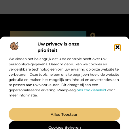
Main Links
Linkjes kopen: slimme SEO-tactiek of digitale valkuil?
Uw privacy is onze
Bericht categorie
prioriteit
We vinden het belangrijk dat u de controle heeft over uw
persoonlijke gegevens. Daarom gebruiken we cookies en
vergelijkbare technologieën om uw ervaring op onze website te
verbeteren. Deze tools helpen ons te begrijpen hoe u de website
gebruikt en maken het mogelijk om inhoud en advertenties aan
te passen aan uw voorkeuren. Dit draagt bij aan een
gepersonaliseerde ervaring. Raadpleeg
ons cookiebeleid
voor
meer informatie.
Digitalk.nl – Ontdek, leer en praat mee!
Laat je inspireren, vergroot je kennis en deel je ideeën met anderen in
onze levendige community.
@2025 All Right Reserved. Design by
www.digitalk.nl.
Alles Toestaan
Cookies Beheren