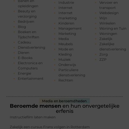
Banen en
Industrie
Vervoer en
opleidingen
Internet
transport
Beauty en
Internet
Webdesign
verzorging
marketing
Wijn
Bedrijven
Kinderen
Winkelen
Blog
Management
Woning en Tuin
Boeken en
Marketing
Woningen
Tijdschriften
Media
Zakelijk
Cadeau
Meubels
Zakelijke
Dienstverlening
Mode en
dienstverlening
Dieren
Kleding
Zorg
E-Books
Muziek
ZZP
Electronica en
Onderwijs
Computers
Particuliere
Energie
dienstverlening
Entertainment
Rechten
Media en beroemdheden
Beroemde mensen
en hun onvergetelijke
erfenis
Instructiefilm laten maken
Zakelijk een cursus Frans volgen in Rotterdam