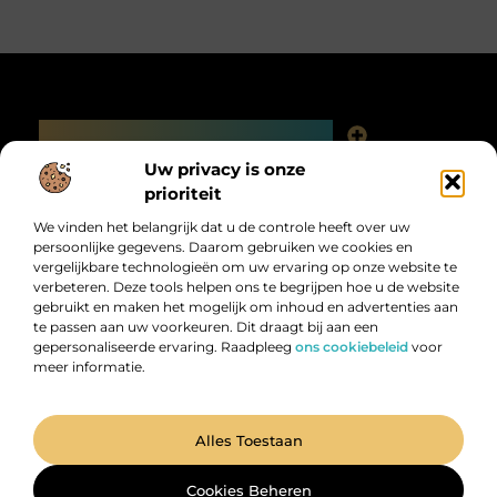
Main Links
Linkjes kopen: slimme SEO-tactiek of digitale valkuil?
Uw privacy is onze
Bericht categorie
prioriteit
We vinden het belangrijk dat u de controle heeft over uw
persoonlijke gegevens. Daarom gebruiken we cookies en
vergelijkbare technologieën om uw ervaring op onze website te
verbeteren. Deze tools helpen ons te begrijpen hoe u de website
gebruikt en maken het mogelijk om inhoud en advertenties aan
te passen aan uw voorkeuren. Dit draagt bij aan een
gepersonaliseerde ervaring. Raadpleeg
ons cookiebeleid
voor
meer informatie.
Digitalk.nl – Ontdek, leer en praat mee!
Laat je inspireren, vergroot je kennis en deel je ideeën met anderen in
onze levendige community.
@2025 All Right Reserved. Design by
www.digitalk.nl.
Alles Toestaan
Cookies Beheren