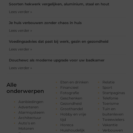
Soorten hekwerk vergelijken, aluminium, staal en hout
Lees verder »
Je huis verbouwen zonder chaos in huis
Lees verder »
Voedingsadvies dat past bij werk, gezin en gezondheid
Lees verder »
Douchewc als moderne upgrade voor uw badkamer
Lees verder »
Eten en drinken
Relatie
Alle
Financieel
Sport
onderwerpen
Fotografie
Startpaginas
Geschenken
Telefonie
Aanbiedingen
Gezondheid
Toerisme
Adverteren
Groothandel
Tuin en
Alarmsysteem
Hobby en vrije
buitenleven
Architectuur
tijd
Tweewielers
Auto’s en
Horeca
Vakantie
Motoren
Huishoudelijk
Verbouwen