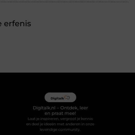
 erfenis
Digitalk.nl – Ontdek, leer
en praat mee!
Laat je inspireren, vergroot je kennis
en deel je ideeën met anderen in onze
levendige community.