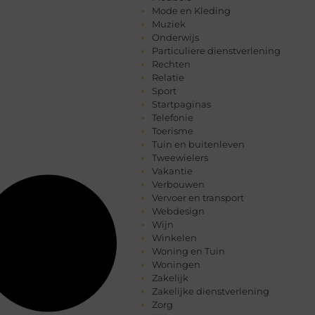
Mode en Kleding
Muziek
Onderwijs
Particuliere dienstverlening
Rechten
Relatie
Sport
Startpaginas
Telefonie
Toerisme
Tuin en buitenleven
Tweewielers
Vakantie
Verbouwen
Vervoer en transport
Webdesign
Wijn
Winkelen
Woning en Tuin
Woningen
Zakelijk
Zakelijke dienstverlening
Zorg