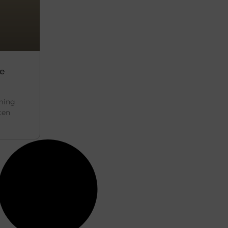
e
ming
ten