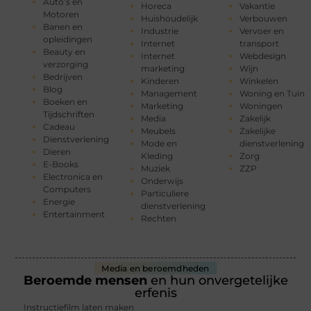
Auto’s en
Horeca
Vakantie
Motoren
Huishoudelijk
Verbouwen
Banen en
Industrie
Vervoer en
opleidingen
Internet
transport
Beauty en
Internet
Webdesign
verzorging
marketing
Wijn
Bedrijven
Kinderen
Winkelen
Blog
Management
Woning en Tuin
Boeken en
Marketing
Woningen
Tijdschriften
Media
Zakelijk
Cadeau
Meubels
Zakelijke
Dienstverlening
Mode en
dienstverlening
Dieren
Kleding
Zorg
E-Books
Muziek
ZZP
Electronica en
Onderwijs
Computers
Particuliere
Energie
dienstverlening
Entertainment
Rechten
Media en beroemdheden
Beroemde mensen
en hun onvergetelijke
erfenis
Instructiefilm laten maken