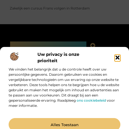
Zakelijk een cursus Frans volgen in Rotterdam
Main Links
Linkjes kopen: slimme SEO-tactiek of digitale valkuil?
Uw privacy is onze
Bericht categorie
prioriteit
We vinden het belangrijk dat u de controle heeft over uw
persoonlijke gegevens. Daarom gebruiken we cookies en
vergelijkbare technologieën om uw ervaring op onze website te
verbeteren. Deze tools helpen ons te begrijpen hoe u de website
gebruikt en maken het mogelijk om inhoud en advertenties aan
te passen aan uw voorkeuren. Dit draagt bij aan een
gepersonaliseerde ervaring. Raadpleeg
ons cookiebeleid
voor
meer informatie.
Digitalk.nl – Ontdek, leer en praat mee!
Laat je inspireren, vergroot je kennis en deel je ideeën met anderen in
onze levendige community.
@2025 All Right Reserved. Design by
www.digitalk.nl.
Alles Toestaan