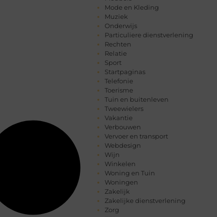
Mode en Kleding
Muziek
Onderwijs
Particuliere dienstverlening
Rechten
Relatie
Sport
Startpaginas
Telefonie
Toerisme
Tuin en buitenleven
Tweewielers
Vakantie
Verbouwen
Vervoer en transport
Webdesign
Wijn
Winkelen
Woning en Tuin
Woningen
Zakelijk
Zakelijke dienstverlening
Zorg