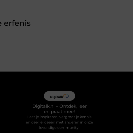
 erfenis
Digitalk.nl – Ontdek, leer
en praat mee!
Laat je inspireren, vergroot je kennis
en deel je ideeën met anderen in onze
levendige community.