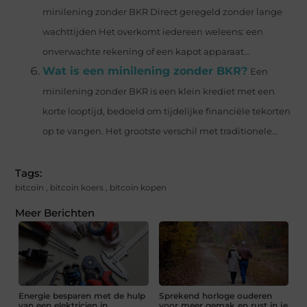
minilening zonder BKR Direct geregeld zonder lange
wachttijden Het overkomt iedereen weleens: een
onverwachte rekening of een kapot apparaat...
Wat is een minilening zonder BKR?
Een
minilening zonder BKR is een klein krediet met een
korte looptijd, bedoeld om tijdelijke financiële tekorten
op te vangen. Het grootste verschil met traditionele...
Tags:
bitcoin
,
bitcoin koers
,
bitcoin kopen
Meer Berichten
Energie besparen met de hulp
Sprekend horloge ouderen
van een elektricien in
voor meer gemak en rust in je