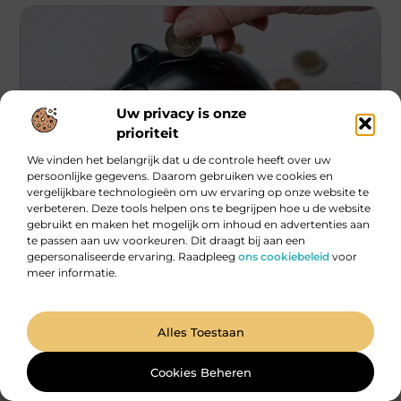
Uw privacy is onze
prioriteit
We vinden het belangrijk dat u de controle heeft over uw
persoonlijke gegevens. Daarom gebruiken we cookies en
vergelijkbare technologieën om uw ervaring op onze website te
Financieel
verbeteren. Deze tools helpen ons te begrijpen hoe u de website
gebruikt en maken het mogelijk om inhoud en advertenties aan
Geld verdienen zonder te werken?
te passen aan uw voorkeuren. Dit draagt bij aan een
gepersonaliseerde ervaring. Raadpleeg
ons cookiebeleid
voor
Financieel onafhankelijk worden is wel de droom van
meer informatie.
iedereen. Mensen willen vaak zoveel mogelijk geld verdienen
en willen hier alles
...
Alles Toestaan
Cookies Beheren