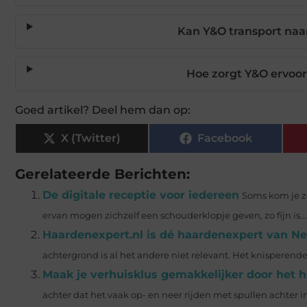
Kan Y&O transport naa
Hoe zorgt Y&O ervoor
Goed artikel? Deel hem dan op:
X (Twitter)
Facebook
Gerelateerde Berichten:
De digitale receptie voor iedereen
Soms kom je zo
ervan mogen zichzelf een schouderklopje geven, zo fijn is...
Haardenexpert.nl is dé haardenexpert van Ne
achtergrond is al het andere niet relevant. Het knisperende 
Maak je verhuisklus gemakkelijker door het
achter dat het vaak op- en neer rijden met spullen achter in 