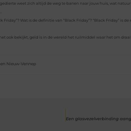
edierte weet zich altijd de weg te banen naar jouw huis, wat natuurl
.
ck Friday”? Wat is de definitie van “Black Friday”? “Black Friday” is de 
het ook bekijkt, geld is in de wereld het ruilmiddel waar het om draait
ten Nieuw-Vennep