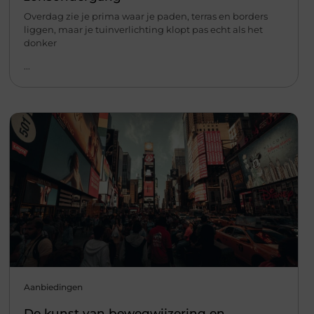
Overdag zie je prima waar je paden, terras en borders
liggen, maar je tuinverlichting klopt pas echt als het
donker
...
Aanbiedingen
De kunst van bewegwijzering en