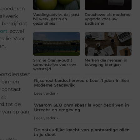
n goederen
Voedingsadvies dat past
Douchewc als moderne
zoekwerk
bij werk, gezin en
upgrade voor uw
bedrijf dat
gezondheid
badkamer
ort
, zowel
ralië. Voor
en.
Slim je Oranje-outfit
Merken die mensen in
samenstellen voor een
beweging brengen
wedstrijd
portdiensten
Rijschool Leidschenveen: Leer Rijden In Een
r binnen
Moderne Stadswijk
 contact
Lees verder »
 ze
rd tot de
Waarom SEO onmisbaar is voor bedrijven in
Utrecht en omgeving
r van op aan
Lees verder »
De natuurlijke kracht van plantaardige oliën
in je dieet