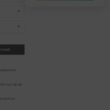
▼
▼
Email
 bedenkers
nd vuur op de
je komt er