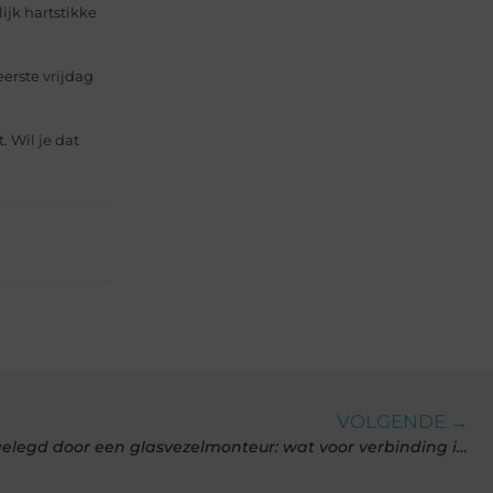
ijk hartstikke
eerste vrijdag
. Wil je dat
VOLGENDE →
Een glasvezelverbinding aangelegd door een glasvezelmonteur: wat voor verbinding is dit eigenlijk?