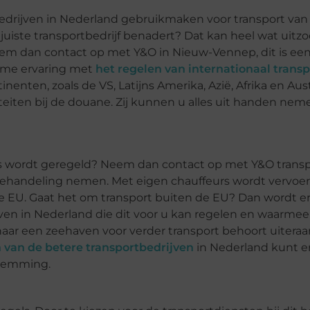
bedrijven in Nederland gebruikmaken voor transport va
juiste transportbedrijf benadert? Dat kan heel wat uit
eem dan contact op met Y&O in Nieuw-Vennep, dit is een 
uime ervaring met
het regelen van internationaal transp
nten, zoals de VS, Latijns Amerika, Azië, Afrika en Aust
teiten bij de douane. Zij kunnen u alles uit handen nem
jes wordt geregeld? Neem dan contact op met Y&O trans
behandeling nemen. Met eigen chauffeurs wordt vervoe
 EU. Gaat het om transport buiten de EU? Dan wordt er
en in Nederland die dit voor u kan regelen en waarmee
ar een zeehaven voor verder transport behoort uiteraa
 van de betere transportbedrijven
in Nederland kunt e
stemming.