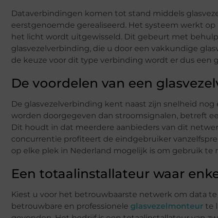
Dataverbindingen komen tot stand middels glasvezel
eerstgenoemde gerealiseerd. Het systeem werkt op ba
het licht wordt uitgewisseld. Dit gebeurt met behul
glasvezelverbinding, die u door een vakkundige glas
de keuze voor dit type verbinding wordt er dus een 
De voordelen van een glasvezel
De glasvezelverbinding kent naast zijn snelheid nog 
worden doorgegeven dan stroomsignalen, betreft ee
Dit houdt in dat meerdere aanbieders van dit netw
concurrentie profiteert de eindgebruiker vanzelfsp
op elke plek in Nederland mogelijk is om gebruik te
Een totaalinstallateur waar enkel
Kiest u voor het betrouwbaarste netwerk om data te 
betrouwbare en professionele
glasvezelmonteur
te 
gevonden. Het bedrijf is een totaalinstallateur van z