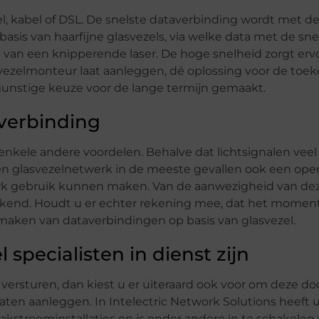
, kabel of DSL. De snelste dataverbinding wordt met d
sis van haarfijne glasvezels, via welke data met de sne
p van een knipperende laser. De hoge snelheid zorgt erv
vezelmonteur laat aanleggen, dé oplossing voor de toek
gunstige keuze voor de lange termijn gemaakt.
verbinding
enkele andere voordelen. Behalve dat lichtsignalen veel 
n glasvezelnetwerk in de meeste gevallen ook een ope
erk gebruik kunnen maken. Van de aanwezigheid van de
rekend. Houdt u er echter rekening mee, dat het moment
 maken van dataverbindingen op basis van glasvezel.
 specialisten in dienst zijn
versturen, dan kiest u er uiteraard ook voor om deze do
laten aanleggen. In Intelectric Network Solutions heeft 
wakstroominstallaties en is onder andere in te schakelen