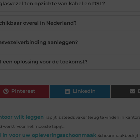
glasvezel ten opzichte van kabel en DSL?
schikbaar overal in Nederland?
asvezelverbinding aanleggen?
l een oplossing voor de toekomst?
Pinterest
LinkedIn
ntoor wilt leggen
Tapijt is steeds vaker terug te vinden in kantor
erkt. Voor het mooiste tapijt...
l in voor uw opleveringsschoonmaak
Schoonmaakbedrijf T