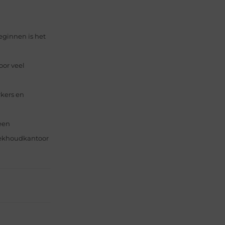
eginnen is het
oor veel
kers en
een
boekhoudkantoor