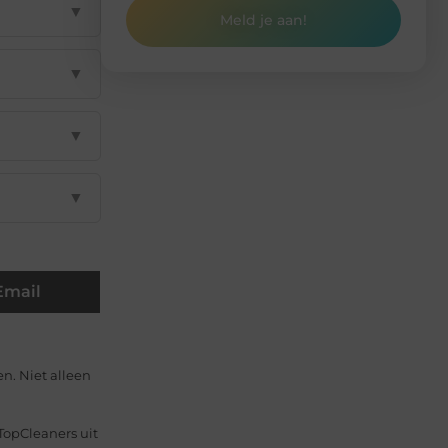
▼
Meld je aan!
▼
▼
▼
Email
en. Niet alleen
opCleaners uit