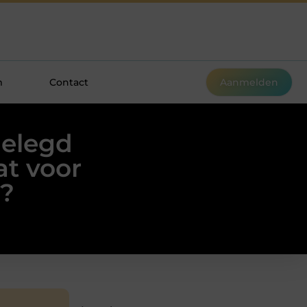
m
Contact
Aanmelden
gelegd
at voor
k?