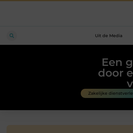
Uit de Media
Een g
door e
v
Zakelijke dienstverl