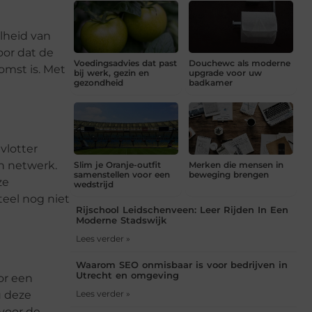
e
lheid van
oor dat de
Voedingsadvies dat past
Douchewc als moderne
omst is. Met
bij werk, gezin en
upgrade voor uw
gezondheid
badkamer
vlotter
n netwerk.
Slim je Oranje-outfit
Merken die mensen in
samenstellen voor een
beweging brengen
ze
wedstrijd
eel nog niet
Rijschool Leidschenveen: Leer Rijden In Een
Moderne Stadswijk
Lees verder »
Waarom SEO onmisbaar is voor bedrijven in
Utrecht en omgeving
or een
u deze
Lees verder »
 voor de