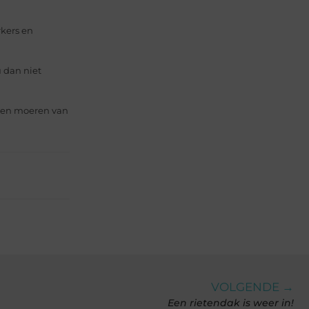
kers en
 dan niet
n en moeren van
VOLGENDE →
Een rietendak is weer in!