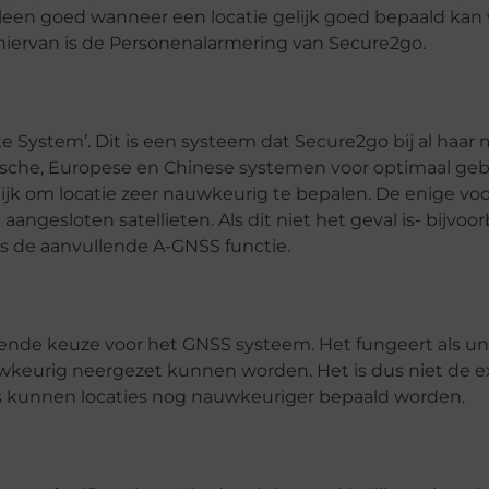
leen goed wanneer een locatie gelijk goed bepaald kan
 hiervan is de Personenalarmering van Secure2go.
e System’. Dit is een systeem dat Secure2go bij al haar
sische, Europese en Chinese systemen voor optimaal geb
jk om locatie zeer nauwkeurig te bepalen. De enige voo
angesloten satellieten. Als dit niet het geval is- bijvoo
s de aanvullende A-GNSS functie.
llende keuze voor het GNSS systeem. Het fungeert als un
wkeurig neergezet kunnen worden. Het is dus niet de e
s kunnen locaties nog nauwkeuriger bepaald worden.