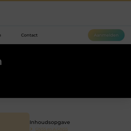
m
Contact
Aanmelden
n
Inhoudsopgave
GNSS en A-GNSS