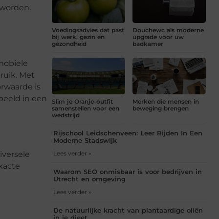
 worden.
Voedingsadvies dat past
Douchewc als moderne
bij werk, gezin en
upgrade voor uw
gezondheid
badkamer
 mobiele
ruik. Met
rwaarde is
rbeeld in een
Slim je Oranje-outfit
Merken die mensen in
samenstellen voor een
beweging brengen
wedstrijd
Rijschool Leidschenveen: Leer Rijden In Een
Moderne Stadswijk
iversele
Lees verder »
xacte
Waarom SEO onmisbaar is voor bedrijven in
Utrecht en omgeving
Lees verder »
De natuurlijke kracht van plantaardige oliën
in je dieet