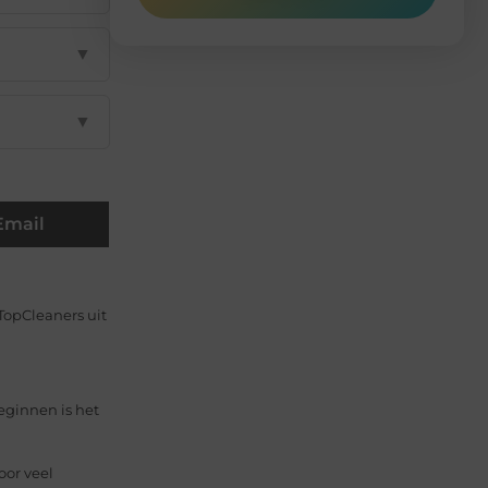
▼
▼
Email
opCleaners uit
eginnen is het
oor veel