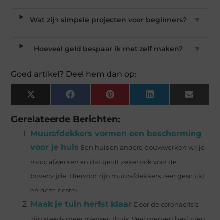
Wat zijn simpele projecten voor beginners?
▼
Hoeveel geld bespaar ik met zelf maken?
▼
Goed artikel? Deel hem dan op:
X
Facebook
Pinterest
LinkedIn
Email
(Twitter)
Gerelateerde Berichten:
Muurafdekkers vormen een bescherming
voor je huis
Een huis en andere bouwwerken wil je
mooi afwerken en dat geldt zeker ook voor de
bovenzijde. Hiervoor zijn muurafdekkers zeer geschikt
en deze bestel...
Maak je tuin herfst klaar
Door de coronacrisis
zijn steeds meer mensen thuis. Veel mensen besluiten