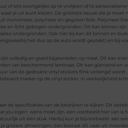
of iets soortgelijks op te vrolijken of te personaliseren
n waar je uit kunt kiezen. De grootste keuze die je moet
 uit monomeer, polymeer en gegoten folie. Polymeer foli
ke en licht gebogen ondergronden. Dit kan binnen zijn
vlakke ondergronden. Ook hier bij kan dit binnen en buite
ping(waarbij het dus op de auto wordt geplakt) en bij v
t zijn volledig en goed bijgesneden op maat. Dit kan eve
orden van beschermend laminaat. Dit kan glanzend en 
nsduur van de gedrukte vinyl stickers flink verlengd word
oard marker op de vinyl sticker. In werkelijkheid schri
aar de specificaties van de bedrijven te kijken. Dit bete
ar jou eigen wens moet zijn. een voorbeeld hier van is 
 natuurlijk uit één stuk. Hierbij kun je bijvoorbeeld aan ee
je grotere afmetingen, dan bestaat dit vaak uit meerder