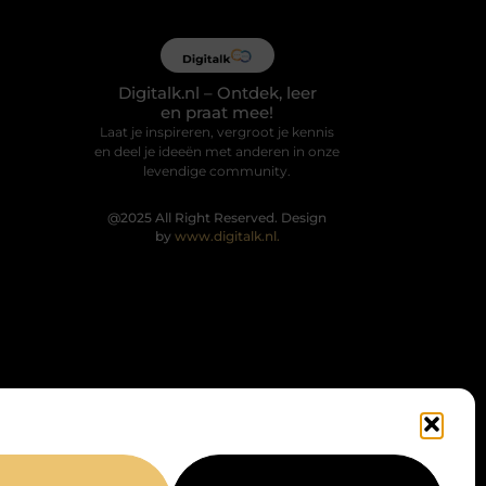
Digitalk.nl – Ontdek, leer
en praat mee!
Laat je inspireren, vergroot je kennis
en deel je ideeën met anderen in onze
levendige community.
@2025 All Right Reserved. Design
by
www.digitalk.nl.