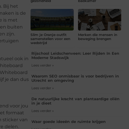
gezondheid
badkamer
. Bij het
 maken is de
e is met
 en buiten
n zijn.
Slim je Oranje-outfit
Merken die mensen in
samenstellen voor een
beweging brengen
oertuigen
wedstrijd
Rijschool Leidschenveen: Leer Rijden In Een
Moderne Stadswijk
ntueel ook in
whiteboard
Lees verder »
t. Whiteboard
Waarom SEO onmisbaar is voor bedrijven in
jf je dan dus
Utrecht en omgeving
Lees verder »
De natuurlijke kracht van plantaardige oliën
in je dieet
kend voor jou
Lees verder »
het formaat
n sticker van
Waar goede ideeën de ruimte krijgen
e delen.