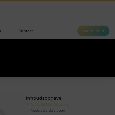
m
Contact
Aanmelden
Inhoudsopgave
Vinyl stickers drukken
Veelgestelde vragen