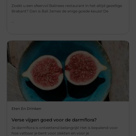
Zoekt u een sfeervol Balinees restaurant in het altijd gezellige
Brabant? Dan is Bali James de enige goede keuze! De
...
Eten En Drinken
Verse vijgen goed voor de darmflora?
Je darmflora is ontzettend belangrijk! Het is bepalend voor
hoe vatbaar je bent voor ziekten en voor je