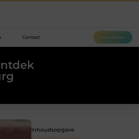
m
Contact
Aanmelden
Ontdek
urg
Inhoudsopgave
Veelgestelde vragen