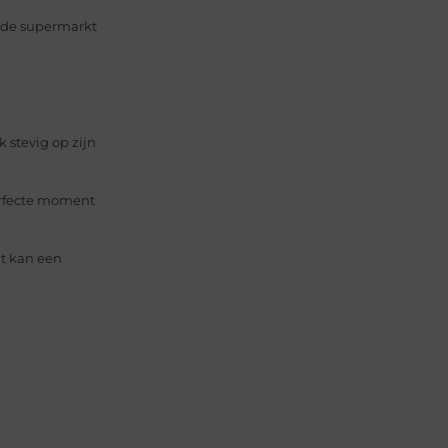
r de supermarkt
stevig op zijn
erfecte moment
t kan een