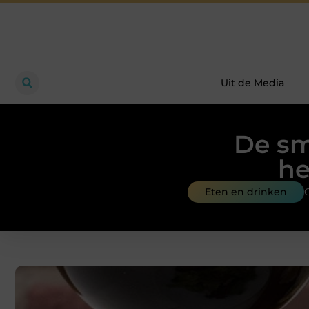
Uit de Media
De sm
he
Eten en drinken