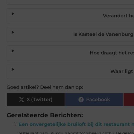
Verandert h
Is Kasteel de Vanenburg
Hoe draagt het r
Waar lig
Goed artikel? Deel hem dan op:
X (Twitter)
Facebook
Gerelateerde Berichten:
Een onvergetelijke bruiloft bij dit restaurant 
restaurant nabij Kijkduin komt toch heel dichtbij. De gesc