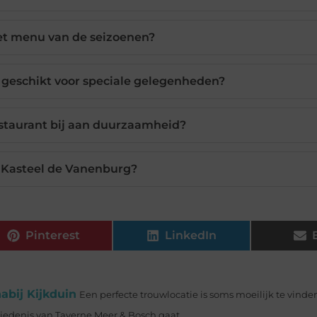
et menu van de seizoenen?
 geschikt voor speciale gelegenheden?
estaurant bij aan duurzaamheid?
t Kasteel de Vanenburg?
Pinterest
LinkedIn
nabij Kijkduin
Een perfecte trouwlocatie is soms moeilijk te vinde
hiedenis van Taverne Meer & Bosch gaat...