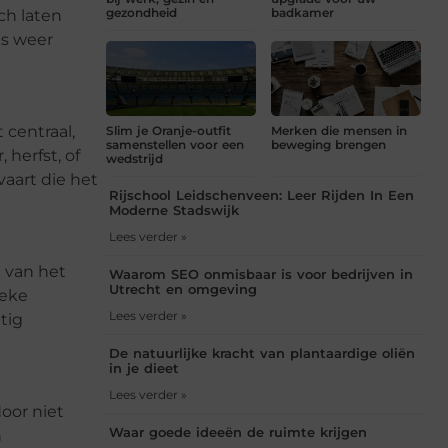
gezondheid
badkamer
ch laten
ns weer
 centraal,
Slim je Oranje-outfit
Merken die mensen in
samenstellen voor een
beweging brengen
 herfst, of
wedstrijd
vaart die het
Rijschool Leidschenveen: Leer Rijden In Een
Moderne Stadswijk
Lees verder »
n van het
Waarom SEO onmisbaar is voor bedrijven in
Utrecht en omgeving
ieke
Lees verder »
tig
De natuurlijke kracht van plantaardige oliën
in je dieet
Lees verder »
oor niet
Waar goede ideeën de ruimte krijgen
n