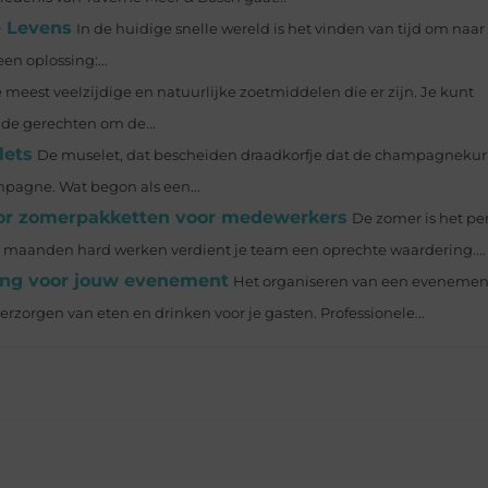
e Levens
In de huidige snelle wereld is het vinden van tijd om naa
en oplossing:...
 meest veelzijdige en natuurlijke zoetmiddelen die er zijn. Je kunt
de gerechten om de...
lets
De muselet, dat bescheiden draadkorfje dat de champagnekurk 
ampagne. Wat begon als een...
oor zomerpakketten voor medewerkers
De zomer is het p
 maanden hard werken verdient je team een oprechte waardering....
ring voor jouw evenement
Het organiseren van een evenemen
rzorgen van eten en drinken voor je gasten. Professionele...