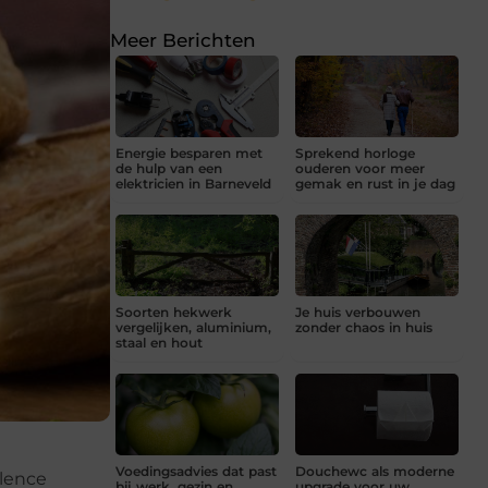
Meer Berichten
Energie besparen met
Sprekend horloge
de hulp van een
ouderen voor meer
elektricien in Barneveld
gemak en rust in je dag
Soorten hekwerk
Je huis verbouwen
vergelijken, aluminium,
zonder chaos in huis
staal en hout
Voedingsadvies dat past
Douchewc als moderne
llence
bij werk, gezin en
upgrade voor uw