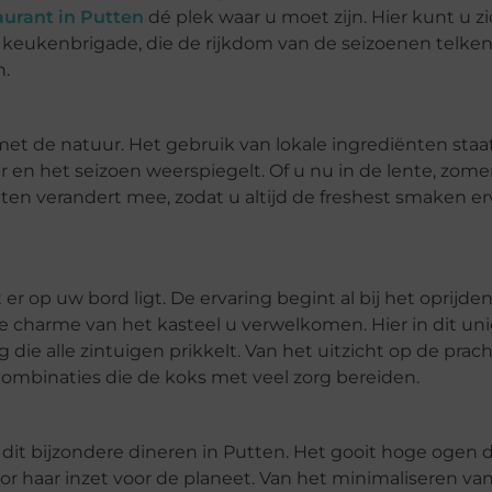
aurant in Putten
dé plek waar u moet zijn. Hier kunt u zi
keukenbrigade, die de rijkdom van de seizoenen telke
n.
met de natuur. Het gebruik van lokale ingrediënten staat
 en het seizoen weerspiegelt. Of u nu in de lente, zomer,
en verandert mee, zodat u altijd de freshest smaken er
er op uw bord ligt. De ervaring begint al bij het oprijde
e charme van het kasteel u verwelkomen. Hier in dit un
ie alle zintuigen prikkelt. Van het uitzicht op de prach
mbinaties die de koks met veel zorg bereiden.
 dit bijzondere dineren in Putten. Het gooit hoge ogen d
r haar inzet voor de planeet. Van het minimaliseren va