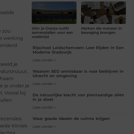
paalde
Slim je Oranje-outfit
Merken die mensen in
e zou
samenstellen voor een
beweging brengen
wedstrijd
de werking
minderd
Rijschool Leidschenveen: Leer Rijden In Een
Moderne Stadswijk
Lees verder »
beeld je
yaluronzuur,
Waarom SEO onmisbaar is voor bedrijven in
Utrecht en omgeving
ichaam
Lees verder »
e je onder je
 Vooral bij
De natuurlijke kracht van plantaardige oliën
in je dieet
ullen
Lees verder »
recensies
Waar goede ideeën de ruimte krijgen
oede kliniek
Lees verder »
slechte