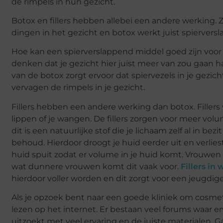
de rimpels in hun gezicht.
Botox en fillers hebben allebei een andere werking. 
dingen in het gezicht en botox werkt juist spiervers
Hoe kan een spierverslappend middel goed zijn voor d
denken dat je gezicht hier juist meer van zou gaan 
van de botox zorgt ervoor dat spiervezels in je gez
vervagen de rimpels in je gezicht.
Fillers hebben een andere werking dan botox. Fillers
lippen of je wangen. De fillers zorgen voor meer volum
dit is een natuurlijke stof die je lichaam zelf al in b
behoud. Hierdoor droogt je huid eerder uit en verliest 
huid spuit zodat er volume in je huid komt. Vrouwen 
wat dunnere vrouwen komt dit vaak voor.
Fillers in
hierdoor voller worden en dit zorgt voor een jeugdige
Als je opzoek bent naar een goede kliniek om cosme
lezen op het internet. Er bestaan veel forums waar e
uitzoekt met veel ervaring en de juiste materialen. 