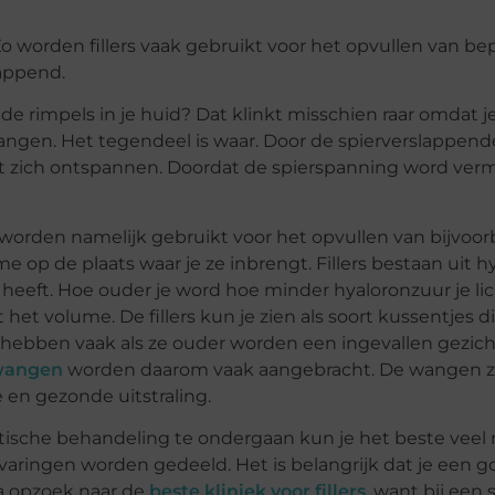
Zo worden fillers vaak gebruikt voor het opvullen van be
lappend.
e rimpels in je huid? Dat klinkt misschien raar omdat j
hangen. Het tegendeel is waar. Door de spierverslappen
icht zich ontspannen. Doordat de spierspanning word ver
 worden namelijk gebruikt voor het opvullen van bijvoor
e op de plaats waar je ze inbrengt. Fillers bestaan uit h
ezit heeft. Hoe ouder je word hoe minder hyaloronzuur je l
het volume. De fillers kun je zien als soort kussentjes di
hebben vaak als ze ouder worden een ingevallen gezicht.
 wangen
worden daarom vaak aangebracht. De wangen z
 en gezonde uitstraling.
tische behandeling te ondergaan kun je het beste veel 
rvaringen worden gedeeld. Het is belangrijk dat je een g
Ga opzoek naar de
beste kliniek voor fillers
, want bij een 