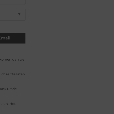
▼
Email
gekomen dan we
chzelf te laten
ank uit de
elen. Het