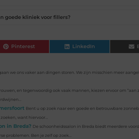
n goede kliniek voor fillers?
Pinterest
LinkedIn
aan we ons vaker aan dingen storen. We zijn misschien meer aan
rouwen, en tegenwoordig ook vaak mannen, kiezen ervoor om “aan zi
rdwijnen...
mersfoort
Bent u op zoek naar een goede en betrouwbare zonneb
zoeken, want hiervoor...
on in Breda?
De schoonheidssalon in Breda biedt meerdere voord
rse problemen. Ben je zelf op zoek...