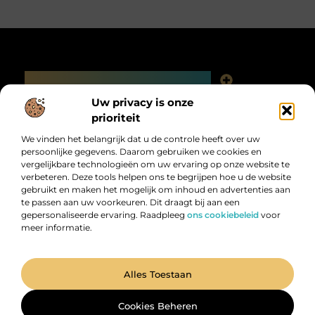
Main Links
Linkjes kopen: slimme SEO-tactiek of digitale valkuil?
Uw privacy is onze
Bericht categorie
prioriteit
We vinden het belangrijk dat u de controle heeft over uw
persoonlijke gegevens. Daarom gebruiken we cookies en
vergelijkbare technologieën om uw ervaring op onze website te
verbeteren. Deze tools helpen ons te begrijpen hoe u de website
gebruikt en maken het mogelijk om inhoud en advertenties aan
te passen aan uw voorkeuren. Dit draagt bij aan een
gepersonaliseerde ervaring. Raadpleeg
ons cookiebeleid
voor
Digitalk.nl – Ontdek, leer en praat mee!
meer informatie.
Laat je inspireren, vergroot je kennis en deel je ideeën met anderen in
onze levendige community.
@2025 All Right Reserved. Design by
www.digitalk.nl.
Alles Toestaan
Cookies Beheren