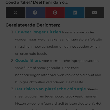
Goed artikel? Deel hem dan op:
X
Facebook
Pinterest
LinkedIn
Email
(Twitter)
Gerelateerde Berichten:
Er weer jonger uitzien
Naarmate we ouder
worden, gaan we ons vaker aan dingen storen. We zijn
misschien meer aangekomen dan we zouden willen
en onze huid is ook...
Goede fillers
Voor cosmetische ingrepen worden
vaak fillers of botox gebruikt. Deze twee
behandelingen laten vrouwen vaak doen die wat aan
hun gezicht willen veranderen. De meeste...
Het risico van plastische chirurgie
Steeds
meer vrouwen, en tegenwoordig ook vaak mannen,
kiezen ervoor om “aan zichzelf te laten sleutelen”. Het