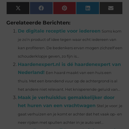
X
Facebook
Pinterest
LinkedIn
Email
(Twitter)
Gerelateerde Berichten:
De digitale receptie voor iedereen
Soms kom
je zo’n product of idee tegen waar echt iedereen van
kan profiteren. De bedenkers ervan mogen zichzelf een
schouderklopje geven, zo fijn is...
Haardenexpert.nl is dé haardenexpert van
Nederland!
Een haard maakt van een huis een
thuis. Met een brandend vuur op de achtergrond is al
het andere niet relevant. Het knisperende geluid van...
Maak je verhuisklus gemakkelijker door
het huren van een vrachtwagen
Stel je voor: je
gaat verhuizen en je komt er achter dat het vaak op- en
neer rijden met spullen achter in je auto wel...