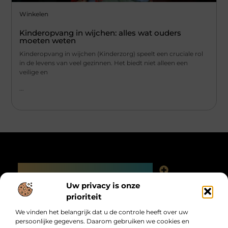
Winkelen
Kinderopvang in wijchen: alles wat ouders
moeten weten
Kinderopvang in wijchen (Kinderzorg) speelt een cruciale rol
in de levens van veel gezinnen. Het biedt niet alleen een
veilige en
...
Main Links
Linkjes kopen: slimme SEO-tactiek of digitale valkuil?
Uw privacy is onze
Bericht categorie
prioriteit
We vinden het belangrijk dat u de controle heeft over uw
persoonlijke gegevens. Daarom gebruiken we cookies en