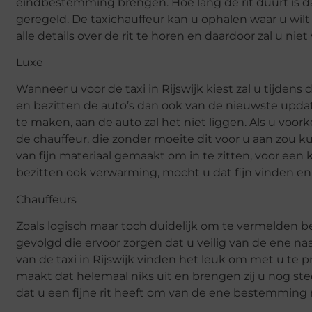
eindbestemming brengen. Hoe lang de rit duurt is daa
geregeld. De taxichauffeur kan u ophalen waar u wi
alle details over de rit te horen en daardoor zal u ni
Luxe
Wanneer u voor de taxi in Rijswijk kiest zal u tijdens d
en bezitten de auto’s dan ook van de nieuwste updat
te maken, aan de auto zal het niet liggen. Als u voor
de chauffeur, die zonder moeite dit voor u aan zou ku
van fijn materiaal gemaakt om in te zitten, voor een
bezitten ook verwarming, mocht u dat fijn vinden e
Chauffeurs
Zoals logisch maar toch duidelijk om te vermelden be
gevolgd die ervoor zorgen dat u veilig van de ene 
van de taxi in Rijswijk vinden het leuk om met u te pr
maakt dat helemaal niks uit en brengen zij u nog stee
dat u een fijne rit heeft om van de ene bestemming 