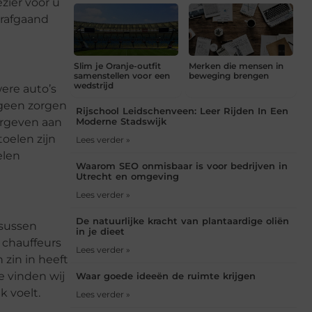
zier voor u
orafgaand
Slim je Oranje-outfit
Merken die mensen in
samenstellen voor een
beweging brengen
wedstrijd
were auto’s
 geen zorgen
Rijschool Leidschenveen: Leer Rijden In Een
Moderne Stadswijk
oorgeven aan
oelen zijn
Lees verder »
elen
Waarom SEO onmisbaar is voor bedrijven in
Utrecht en omgeving
Lees verder »
De natuurlijke kracht van plantaardige oliën
rsussen
in je dieet
 chauffeurs
Lees verder »
 zin in heeft
e vinden wij
Waar goede ideeën de ruimte krijgen
 voelt.
Lees verder »