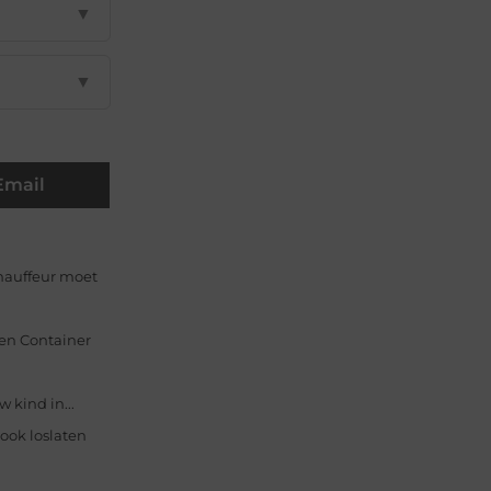
▼
▼
Email
hauffeur moet
zen Container
w kind in...
ook loslaten