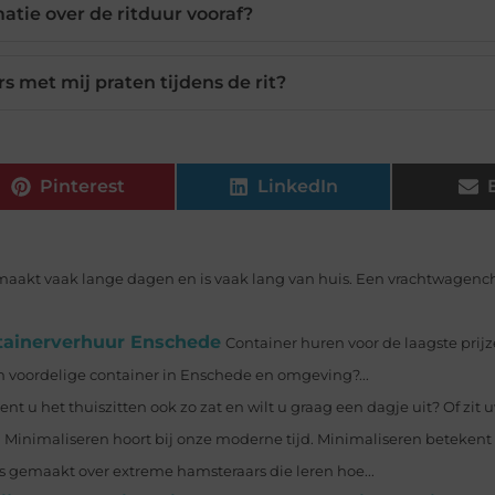
matie over de ritduur vooraf?
 met mij praten tijdens de rit?
Pinterest
LinkedIn
aakt vaak lange dagen en is vaak lang van huis. Een vrachtwagenc
ntainerverhuur Enschede
Container huren voor de laagste prij
en voordelige container in Enschede en omgeving?...
bent u het thuiszitten ook zo zat en wilt u graag een dagje uit? Of zit u
Minimaliseren hoort bij onze moderne tijd. Minimaliseren betekent 
’s gemaakt over extreme hamsteraars die leren hoe...